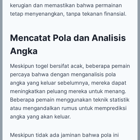
kerugian dan memastikan bahwa permainan
tetap menyenangkan, tanpa tekanan finansial.
Mencatat Pola dan Analisis
Angka
Meskipun togel bersifat acak, beberapa pemain
percaya bahwa dengan menganalisis pola
angka yang keluar sebelumnya, mereka dapat
meningkatkan peluang mereka untuk menang.
Beberapa pemain menggunakan teknik statistik
atau mengandalkan rumus untuk memprediksi
angka yang akan keluar.
Meskipun tidak ada jaminan bahwa pola ini