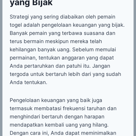
yang Bijak
Strategi yang sering diabaikan oleh pemain
togel adalah pengelolaan keuangan yang bijak.
Banyak pemain yang terbawa suasana dan
terus bermain meskipun mereka telah
kehilangan banyak uang. Sebelum memulai
permainan, tentukan anggaran yang dapat
Anda pertaruhkan dan patuhi itu. Jangan
tergoda untuk bertaruh lebih dari yang sudah
Anda tentukan.
Pengelolaan keuangan yang baik juga
termasuk membatasi frekuensi taruhan dan
menghindari bertaruh dengan harapan
mendapatkan kembali uang yang hilang.
Dengan cara ini, Anda dapat meminimalkan