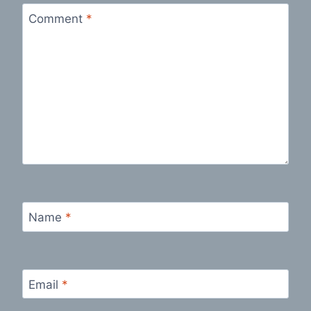
Comment
*
Name
*
Email
*