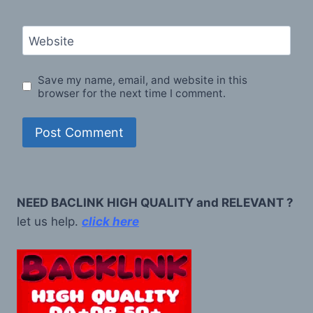
Website
Save my name, email, and website in this
browser for the next time I comment.
NEED BACLINK HIGH QUALITY and RELEVANT ?
let us help.
click here