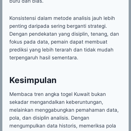
buru dan bias.
Konsistensi dalam metode analisis jauh lebih
penting daripada sering berganti strategi.
Dengan pendekatan yang disiplin, tenang, dan
fokus pada data, pemain dapat membuat
prediksi yang lebih terarah dan tidak mudah
terpengaruh hasil sementara.
Kesimpulan
Membaca tren angka togel Kuwait bukan
sekadar mengandalkan keberuntungan,
melainkan menggabungkan pemahaman data,
pola, dan disiplin analisis. Dengan
mengumpulkan data historis, memeriksa pola