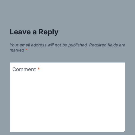
Leave a Reply
Your email address will not be published.
Required fields are
marked
*
Comment
*