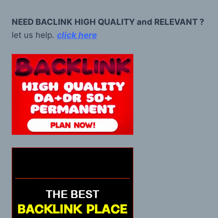
NEED BACLINK HIGH QUALITY and RELEVANT ?
let us help.
click here