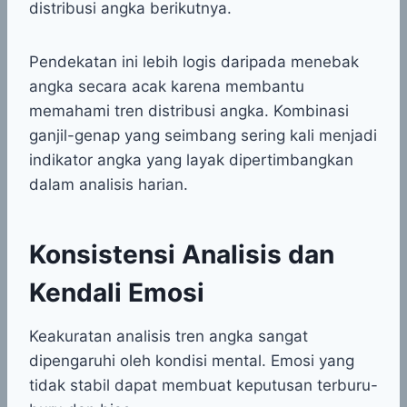
distribusi angka berikutnya.
Pendekatan ini lebih logis daripada menebak
angka secara acak karena membantu
memahami tren distribusi angka. Kombinasi
ganjil-genap yang seimbang sering kali menjadi
indikator angka yang layak dipertimbangkan
dalam analisis harian.
Konsistensi Analisis dan
Kendali Emosi
Keakuratan analisis tren angka sangat
dipengaruhi oleh kondisi mental. Emosi yang
tidak stabil dapat membuat keputusan terburu-