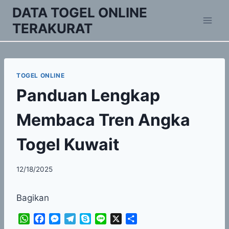
Skip
DATA TOGEL ONLINE
to
TERAKURAT
content
TOGEL ONLINE
Panduan Lengkap
Membaca Tren Angka
Togel Kuwait
12/18/2025
Bagikan
W
F
M
T
S
L
X
S