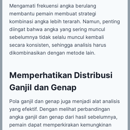
Mengamati frekuensi angka berulang
membantu pemain membuat strategi
kombinasi angka lebih terarah. Namun, penting
diingat bahwa angka yang sering muncul
sebelumnya tidak selalu muncul kembali
secara konsisten, sehingga analisis harus
dikombinasikan dengan metode lain.
Memperhatikan Distribusi
Ganjil dan Genap
Pola ganjil dan genap juga menjadi alat analisis
yang efektif. Dengan melihat perbandingan
angka ganjil dan genap dari hasil sebelumnya,
pemain dapat memperkirakan kemungkinan