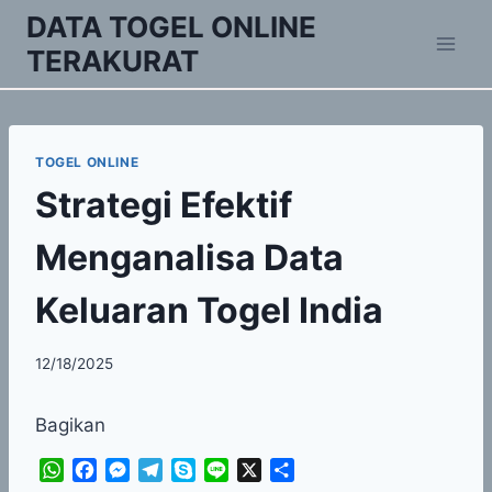
Skip
DATA TOGEL ONLINE
to
TERAKURAT
content
TOGEL ONLINE
Strategi Efektif
Menganalisa Data
Keluaran Togel India
12/18/2025
Bagikan
W
F
M
T
S
L
X
S