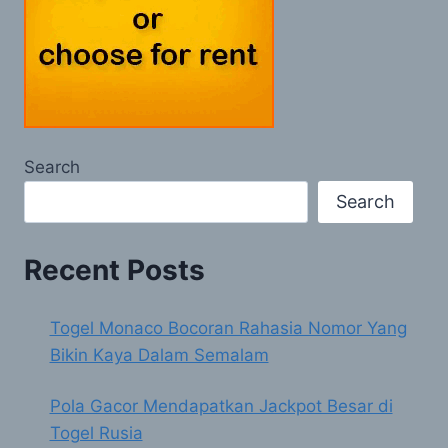
Search
Search
Recent Posts
Togel Monaco Bocoran Rahasia Nomor Yang
Bikin Kaya Dalam Semalam
Pola Gacor Mendapatkan Jackpot Besar di
Togel Rusia