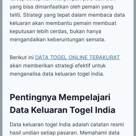
yang bisa dimanfaatkan oleh pemain yang
teliti. Strategi yang tepat dalam membaca data
keluaran akan membantu pemain membuat
keputusan lebih cerdas, bukan hanya
mengandalkan keberuntungan semata.
Berikut ini
DATA TOGEL ONLINE TERAKURAT
akan memberikan strategi efektif untuk
menganalisa data keluaran togel india.
Pentingnya Mempelajari
Data Keluaran Togel India
Data keluaran togel India adalah catatan resmi
hasil undian setiap pasaran. Memahami data