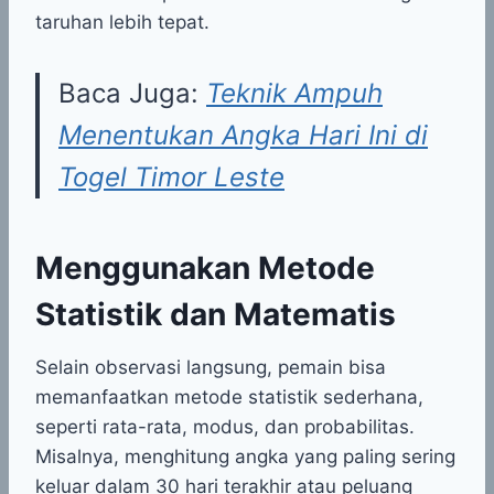
taruhan lebih tepat.
Baca Juga:
Teknik Ampuh
Menentukan Angka Hari Ini di
Togel Timor Leste
Menggunakan Metode
Statistik dan Matematis
Selain observasi langsung, pemain bisa
memanfaatkan metode statistik sederhana,
seperti rata-rata, modus, dan probabilitas.
Misalnya, menghitung angka yang paling sering
keluar dalam 30 hari terakhir atau peluang