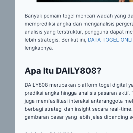
Banyak pemain togel mencari wadah yang da
memprediksi angka dan menganalisis perger
analisis yang terstruktur, pengguna dapat 
lebih strategis. Berikut ini,
DATA TOGEL ONL
lengkapnya.
Apa Itu DAILY808?
DAILY808 merupakan platform togel digital y
prediksi angka hingga analisis pasaran aktif
juga memfasilitasi interaksi antaranggota m
berbagi strategi dan insight secara real-t
gambaran pasar yang lebih jelas dibanding 