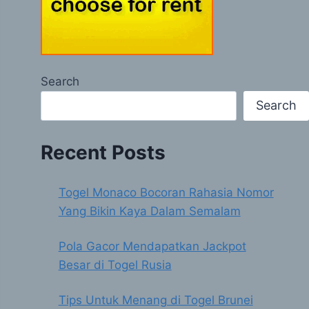
Search
Search
Recent Posts
Togel Monaco Bocoran Rahasia Nomor
Yang Bikin Kaya Dalam Semalam
Pola Gacor Mendapatkan Jackpot
Besar di Togel Rusia
Tips Untuk Menang di Togel Brunei