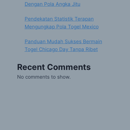
Dengan Pola Angka Jitu
Pendekatan Statistik Terapan
Mengungkap Pola Togel Mexico
Panduan Mudah Sukses Bermain
Togel Chicago Day Tanpa Ribet
Recent Comments
No comments to show.