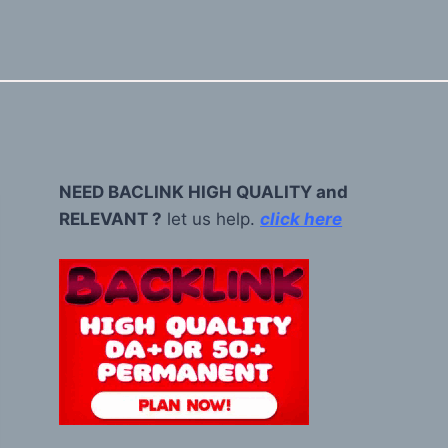
NEED BACLINK HIGH QUALITY and
RELEVANT ?
let us help.
click here