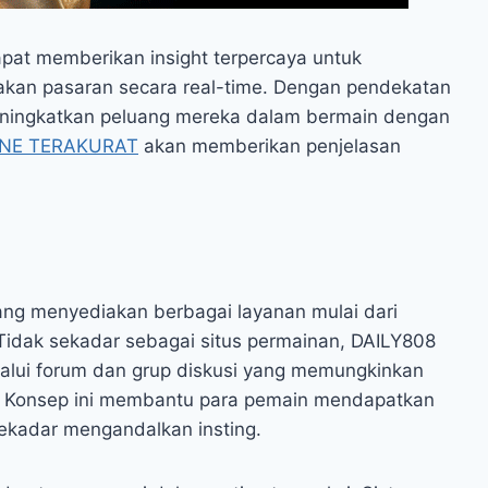
pat memberikan insight terpercaya untuk
akan pasaran secara real-time. Dengan pendekatan
meningkatkan peluang mereka dalam bermain dengan
INE TERAKURAT
akan memberikan penjelasan
ang menyediakan berbagai layanan mulai dari
. Tidak sekadar sebagai situs permainan, DAILY808
elalui forum dan grup diskusi yang memungkinkan
ime. Konsep ini membantu para pemain mendapatkan
sekadar mengandalkan insting.