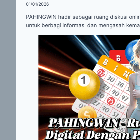
01/01/2026
PAHINGWIN hadir sebagai ruang diskusi onli
untuk berbagi informasi dan mengasah kema