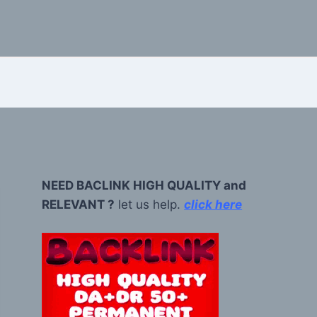
NEED BACLINK HIGH QUALITY and
RELEVANT ?
let us help.
click here