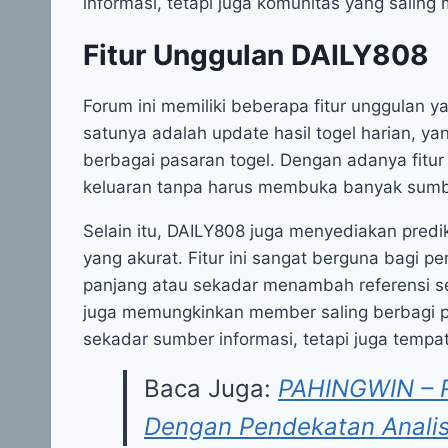
informasi, tetapi juga komunitas yang saling
Fitur Unggulan DAILY808
Forum ini memiliki beberapa fitur unggulan 
satunya adalah update hasil togel harian, ya
berbagai pasaran togel. Dengan adanya fitur
keluaran tanpa harus membuka banyak sumber
Selain itu, DAILY808 juga menyediakan predik
yang akurat. Fitur ini sangat berguna bagi p
panjang atau sekadar menambah referensi se
juga memungkinkan member saling berbagi pe
sekadar sumber informasi, tetapi juga tempat
Baca Juga:
PAHINGWIN – Ru
Dengan Pendekatan Anali