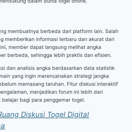
 mendukung dalam dunia togel online.
yang membuatnya berbeda dari platform lain. Salah
ng memberikan informasi terbaru dan akurat dari
 ini, member dapat langsung melihat angka
 berbeda, sehingga lebih praktis dan efisien.
si dan analisis angka berdasarkan data statistik
emain yang ingin merencanakan strategi jangka
belum memasang taruhan. Fitur diskusi interaktif
ngalaman, menjadikan forum ini lebih dari
 belajar bagi para penggemar togel.
ang Diskusi Togel Digital
sa