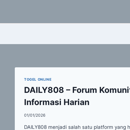
Skip
to
content
TOGEL ONLINE
DAILY808 – Forum Komunit
Informasi Harian
01/01/2026
DAILY808 menjadi salah satu platform yang 