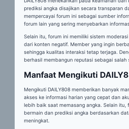
DAILY808 menekankan pada keamanan dan kea
prediksi angka disajikan secara transparan d
mempercayai forum ini sebagai sumber infor
forum lain yang sering menyebarkan informasi 
Selain itu, forum ini memiliki sistem modera
dari konten negatif. Member yang ingin berb
sehingga kualitas interaksi tetap terjaga. D
berhasil membangun reputasi sebagai salah s
Manfaat Mengikuti DAILY8
Mengikuti DAILY808 memberikan banyak manf
akses ke informasi harian yang cepat dan 
lebih baik saat memasang angka. Selain itu, f
bermain dan prediksi angka berdasarkan data
meningkat.