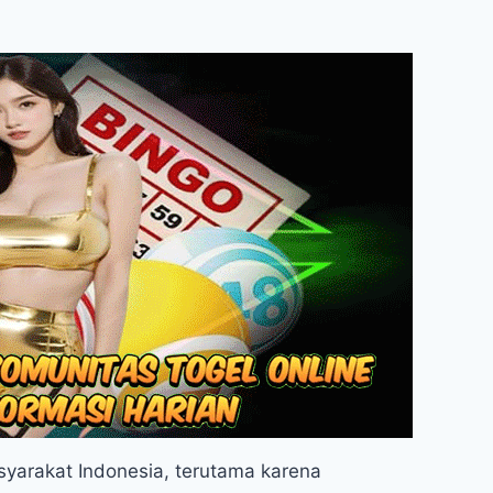
syarakat Indonesia, terutama karena