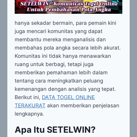
hanya sekadar bermain, para pemain kini
juga mencari komunitas yang dapat
membantu mereka menganalisis dan
membahas pola angka secara lebih akurat.
Komunitas ini tidak hanya menawarkan
ruang untuk berbagi, tetapi juga
memberikan pemahaman lebih dalam
tentang cara meningkatkan peluang
kemenangan dengan analisis yang tepat.
Berikut ini,
DATA TOGEL ONLINE
TERAKURAT
akan memberikan penjelasan
lengkapnya.
Apa Itu SETELWIN?