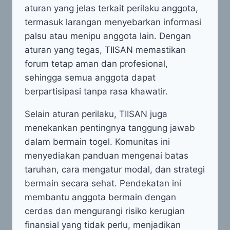
aturan yang jelas terkait perilaku anggota,
termasuk larangan menyebarkan informasi
palsu atau menipu anggota lain. Dengan
aturan yang tegas, TIISAN memastikan
forum tetap aman dan profesional,
sehingga semua anggota dapat
berpartisipasi tanpa rasa khawatir.
Selain aturan perilaku, TIISAN juga
menekankan pentingnya tanggung jawab
dalam bermain togel. Komunitas ini
menyediakan panduan mengenai batas
taruhan, cara mengatur modal, dan strategi
bermain secara sehat. Pendekatan ini
membantu anggota bermain dengan
cerdas dan mengurangi risiko kerugian
finansial yang tidak perlu, menjadikan