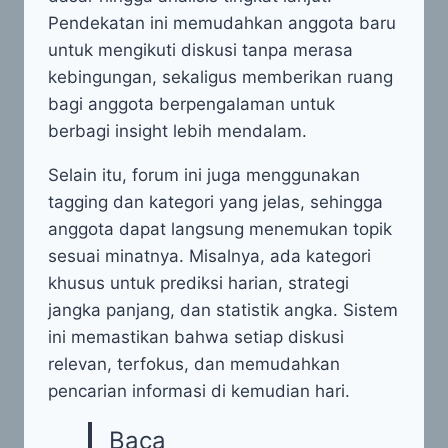
Pendekatan ini memudahkan anggota baru
untuk mengikuti diskusi tanpa merasa
kebingungan, sekaligus memberikan ruang
bagi anggota berpengalaman untuk
berbagi insight lebih mendalam.
Selain itu, forum ini juga menggunakan
tagging dan kategori yang jelas, sehingga
anggota dapat langsung menemukan topik
sesuai minatnya. Misalnya, ada kategori
khusus untuk prediksi harian, strategi
jangka panjang, dan statistik angka. Sistem
ini memastikan bahwa setiap diskusi
relevan, terfokus, dan memudahkan
pencarian informasi di kemudian hari.
Baca