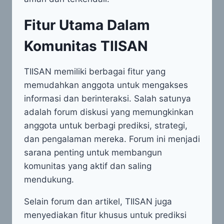
Fitur Utama Dalam
Komunitas TIISAN
TIISAN memiliki berbagai fitur yang
memudahkan anggota untuk mengakses
informasi dan berinteraksi. Salah satunya
adalah forum diskusi yang memungkinkan
anggota untuk berbagi prediksi, strategi,
dan pengalaman mereka. Forum ini menjadi
sarana penting untuk membangun
komunitas yang aktif dan saling
mendukung.
Selain forum dan artikel, TIISAN juga
menyediakan fitur khusus untuk prediksi