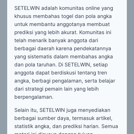
SETELWIN adalah komunitas online yang
khusus membahas togel dan pola angka
untuk membantu anggotanya membuat
prediksi yang lebih akurat. Komunitas ini
telah menarik banyak anggota dari
berbagai daerah karena pendekatannya
yang sistematis dalam membahas angka
dan pola taruhan. Di SETELWIN, setiap
anggota dapat berdiskusi tentang tren
angka, berbagi pengalaman, serta belajar
dari strategi pemain lain yang lebih
berpengalaman.
Selain itu, SETELWIN juga menyediakan
berbagai sumber daya, termasuk artikel,
statistik angka, dan prediksi harian. Semua