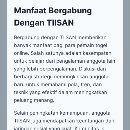
Manfaat Bergabung
Dengan TIISAN
Bergabung dengan TIISAN memberikan
banyak manfaat bagi para pemain togel
online. Salah satunya adalah kesempatan
untuk belajar dari pengalaman anggota lain
yang lebih berpengalaman. Diskusi dan
berbagi strategi memungkinkan anggota
baru untuk memahami pola, tren, dan
teknik yang efektif dalam meningkatkan
peluang menang.
Selain peningkatan kemampuan, anggota
TIISAN juga mendapatkan keuntungan dari
jaringan sosial yang kuat. Komunitas ini