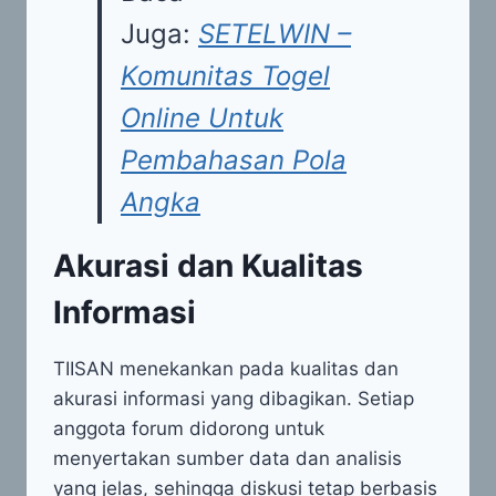
Juga:
SETELWIN –
Komunitas Togel
Online Untuk
Pembahasan Pola
Angka
Akurasi dan Kualitas
Informasi
TIISAN menekankan pada kualitas dan
akurasi informasi yang dibagikan. Setiap
anggota forum didorong untuk
menyertakan sumber data dan analisis
yang jelas, sehingga diskusi tetap berbasis