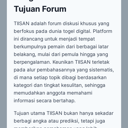
Tujuan Forum
TIISAN adalah forum diskusi khusus yang
berfokus pada dunia togel digital. Platform
ini dirancang untuk menjadi tempat
berkumpulnya pemain dari berbagai latar
belakang, mulai dari pemula hingga yang
berpengalaman. Keunikan TIISAN terletak
pada alur pembahasannya yang sistematis,
di mana setiap topik dibagi berdasarkan
kategori dan tingkat kesulitan, sehingga
memudahkan anggota memahami
informasi secara bertahap.
Tujuan utama TIISAN bukan hanya sekadar
berbagi angka atau prediksi, tetapi juga