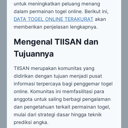
untuk meningkatkan peluang menang
dalam permainan togel online. Berikut ini,
DATA TOGEL ONLINE TERAKURAT
akan
memberikan penjelasan lengkapnya.
Mengenal TIISAN dan
Tujuannya
TIISAN merupakan komunitas yang
didirikan dengan tujuan menjadi pusat
informasi terpercaya bagi penggemar togel
online. Komunitas ini memfasilitasi para
anggota untuk saling berbagi pengalaman
dan pengetahuan terkait permainan togel,
mulai dari strategi dasar hingga teknik
prediksi angka.