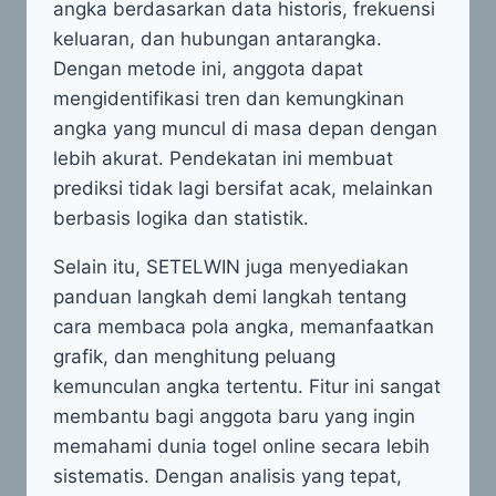
angka berdasarkan data historis, frekuensi
keluaran, dan hubungan antarangka.
Dengan metode ini, anggota dapat
mengidentifikasi tren dan kemungkinan
angka yang muncul di masa depan dengan
lebih akurat. Pendekatan ini membuat
prediksi tidak lagi bersifat acak, melainkan
berbasis logika dan statistik.
Selain itu, SETELWIN juga menyediakan
panduan langkah demi langkah tentang
cara membaca pola angka, memanfaatkan
grafik, dan menghitung peluang
kemunculan angka tertentu. Fitur ini sangat
membantu bagi anggota baru yang ingin
memahami dunia togel online secara lebih
sistematis. Dengan analisis yang tepat,