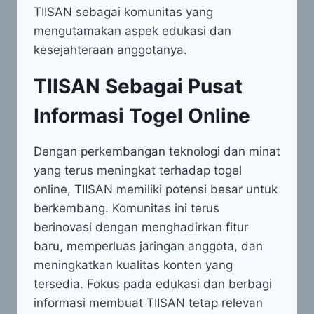
TIISAN sebagai komunitas yang
mengutamakan aspek edukasi dan
kesejahteraan anggotanya.
TIISAN Sebagai Pusat
Informasi Togel Online
Dengan perkembangan teknologi dan minat
yang terus meningkat terhadap togel
online, TIISAN memiliki potensi besar untuk
berkembang. Komunitas ini terus
berinovasi dengan menghadirkan fitur
baru, memperluas jaringan anggota, dan
meningkatkan kualitas konten yang
tersedia. Fokus pada edukasi dan berbagi
informasi membuat TIISAN tetap relevan