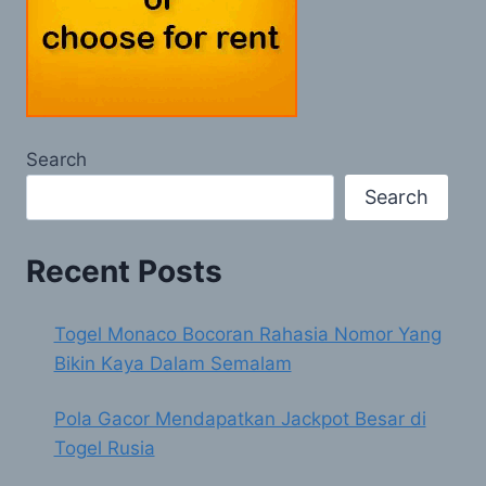
Search
Search
Recent Posts
Togel Monaco Bocoran Rahasia Nomor Yang
Bikin Kaya Dalam Semalam
Pola Gacor Mendapatkan Jackpot Besar di
Togel Rusia