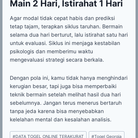
Main 2 Hari, Istirahat 1 Hari
Agar modal tidak cepat habis dan prediksi
tetap tajam, terapkan siklus taruhan. Bermain
selama dua hari berturut, lalu istirahat satu hari
untuk evaluasi. Siklus ini menjaga kestabilan
psikologis dan memberimu waktu
mengevaluasi strategi secara berkala.
Dengan pola ini, kamu tidak hanya menghindari
kerugian besar, tapi juga bisa memperbaiki
teknik bermain setelah melihat hasil dua hari
sebelumnya. Jangan terus menerus bertaruh
tanpa jeda karena bisa menyebabkan
kelelahan mental dan kesalahan analisis.
Post
#
DATA TOGEL ONLINE TERAKURAT
#
Togel Georgia