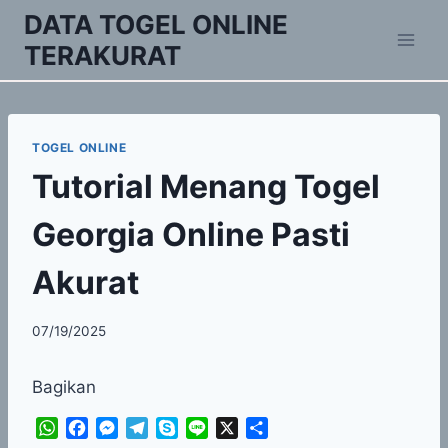
Skip
DATA TOGEL ONLINE
to
TERAKURAT
content
TOGEL ONLINE
Tutorial Menang Togel
Georgia Online Pasti
Akurat
07/19/2025
Bagikan
W
F
M
T
S
L
X
S