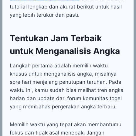
tutorial lengkap dan akurat berikut untuk hasil
yang lebih terukur dan pasti.
Tentukan Jam Terbaik
untuk Menganalisis Angka
Langkah pertama adalah memilih waktu
khusus untuk menganalisis angka, misalnya
sore hari menjelang penutupan taruhan. Pada
waktu ini, kamu sudah bisa melihat tren angka
harian dan update dari forum komunitas togel
yang membahas pergerakan angka terbaru.
Memilih waktu yang tepat akan membantumu
fokus dan tidak asal menebak. Jangan