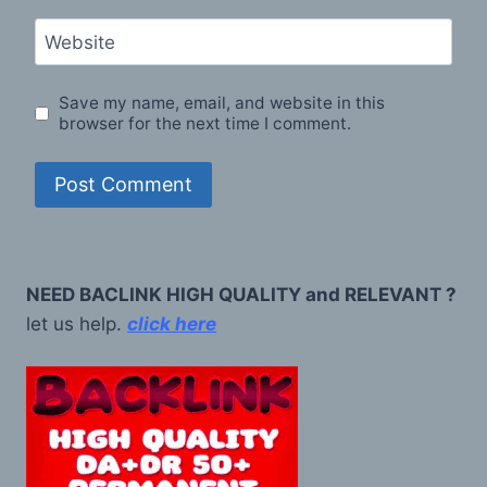
Website
Save my name, email, and website in this
browser for the next time I comment.
NEED BACLINK HIGH QUALITY and RELEVANT ?
let us help.
click here