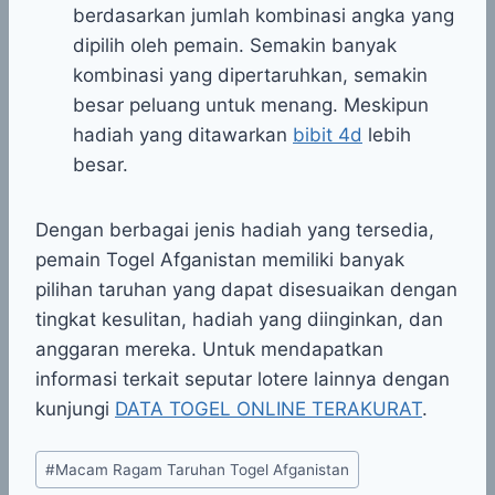
berdasarkan jumlah kombinasi angka yang
dipilih oleh pemain. Semakin banyak
kombinasi yang dipertaruhkan, semakin
besar peluang untuk menang. Meskipun
hadiah yang ditawarkan
bibit 4d
lebih
besar.
Dengan berbagai jenis hadiah yang tersedia,
pemain Togel Afganistan memiliki banyak
pilihan taruhan yang dapat disesuaikan dengan
tingkat kesulitan, hadiah yang diinginkan, dan
anggaran mereka. Untuk mendapatkan
informasi terkait seputar lotere lainnya dengan
kunjungi
DATA TOGEL ONLINE TERAKURAT
.
Post
#
Macam Ragam Taruhan Togel Afganistan
Tags: