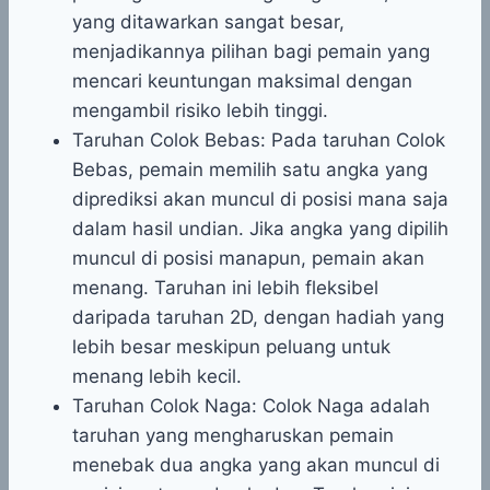
yang ditawarkan sangat besar,
menjadikannya pilihan bagi pemain yang
mencari keuntungan maksimal dengan
mengambil risiko lebih tinggi.
Taruhan Colok Bebas: Pada taruhan Colok
Bebas, pemain memilih satu angka yang
diprediksi akan muncul di posisi mana saja
dalam hasil undian. Jika angka yang dipilih
muncul di posisi manapun, pemain akan
menang. Taruhan ini lebih fleksibel
daripada taruhan 2D, dengan hadiah yang
lebih besar meskipun peluang untuk
menang lebih kecil.
Taruhan Colok Naga: Colok Naga adalah
taruhan yang mengharuskan pemain
menebak dua angka yang akan muncul di