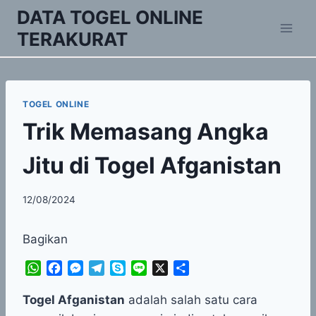
Skip
DATA TOGEL ONLINE
to
TERAKURAT
content
TOGEL ONLINE
Trik Memasang Angka
Jitu di Togel Afganistan
12/08/2024
Bagikan
W
F
M
T
S
L
X
S
h
a
e
e
k
i
h
a
c
s
l
y
n
a
Togel Afganistan
adalah salah satu cara
t
e
s
e
p
e
r