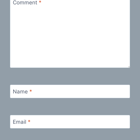
Comment
*
Name
*
Email
*