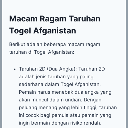
Macam Ragam Taruhan
Togel Afganistan
Berikut adalah beberapa macam ragam
taruhan di Togel Afganistan:
Taruhan 2D (Dua Angka): Taruhan 2D
adalah jenis taruhan yang paling
sederhana dalam Togel Afganistan.
Pemain harus menebak dua angka yang
akan muncul dalam undian. Dengan
peluang menang yang lebih tinggi, taruhan
ini cocok bagi pemula atau pemain yang
ingin bermain dengan risiko rendah.