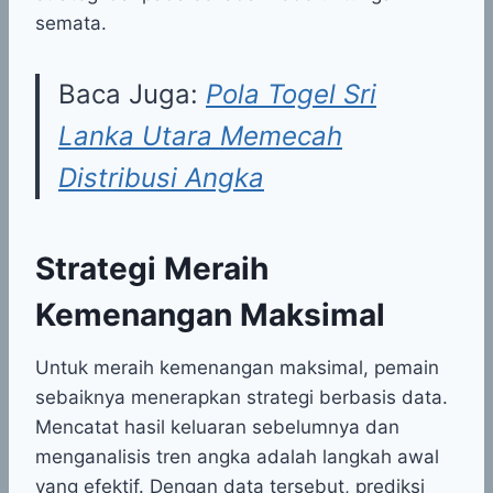
semata.
Baca Juga:
Pola Togel Sri
Lanka Utara Memecah
Distribusi Angka
Strategi Meraih
Kemenangan Maksimal
Untuk meraih kemenangan maksimal, pemain
sebaiknya menerapkan strategi berbasis data.
Mencatat hasil keluaran sebelumnya dan
menganalisis tren angka adalah langkah awal
yang efektif. Dengan data tersebut, prediksi