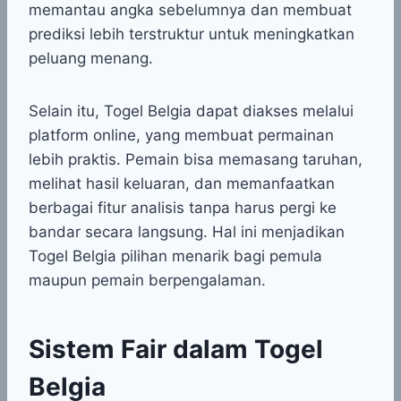
memantau angka sebelumnya dan membuat
prediksi lebih terstruktur untuk meningkatkan
peluang menang.
Selain itu, Togel Belgia dapat diakses melalui
platform online, yang membuat permainan
lebih praktis. Pemain bisa memasang taruhan,
melihat hasil keluaran, dan memanfaatkan
berbagai fitur analisis tanpa harus pergi ke
bandar secara langsung. Hal ini menjadikan
Togel Belgia pilihan menarik bagi pemula
maupun pemain berpengalaman.
Sistem Fair dalam Togel
Belgia