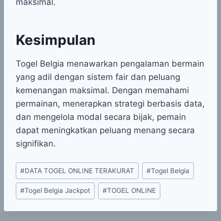
maksimal.
Kesimpulan
Togel Belgia menawarkan pengalaman bermain
yang adil dengan sistem fair dan peluang
kemenangan maksimal. Dengan memahami
permainan, menerapkan strategi berbasis data,
dan mengelola modal secara bijak, pemain
dapat meningkatkan peluang menang secara
signifikan.
Post
#
DATA TOGEL ONLINE TERAKURAT
#
Togel Belgia
Tags:
#
Togel Belgia Jackpot
#
TOGEL ONLINE