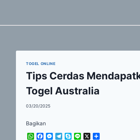
Skip
to
content
TOGEL ONLINE
Tips Cerdas Mendapatk
Togel Australia
03/20/2025
Bagikan
W
F
M
T
S
L
X
S