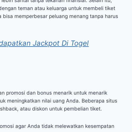
bih santai tanpa tekanan finansial. Selain itu,
ngan teman atau keluarga untuk membeli tiket
da bisa memperbesar peluang menang tanpa harus
dapatkan Jackpot Di Togel
an promosi dan bonus menarik untuk menarik
uk meningkatkan nilai uang Anda. Beberapa situs
back, atau diskon untuk pembelian tiket.
 promosi agar Anda tidak melewatkan kesempatan