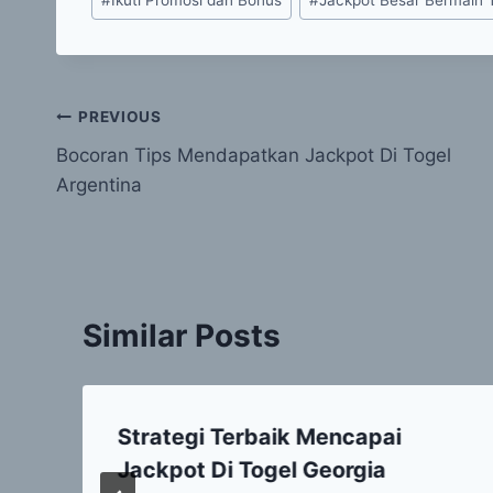
#
Ikuti Promosi dan Bonus
#
Jackpot Besar Bermain T
Post
PREVIOUS
Bocoran Tips Mendapatkan Jackpot Di Togel
navigation
Argentina
Similar Posts
Strategi Terbaik Mencapai
Jackpot Di Togel Georgia