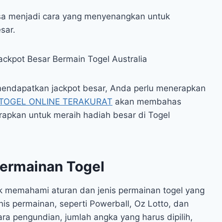
bisa menjadi cara yang menyenangkan untuk
sar.
endapatkan jackpot besar, Anda perlu menerapkan
TOGEL ONLINE TERAKURAT
akan membahas
rapkan untuk meraih hadiah besar di Togel
Permainan Togel
k memahami aturan dan jenis permainan togel yang
enis permainan, seperti Powerball, Oz Lotto, dan
ara pengundian, jumlah angka yang harus dipilih,