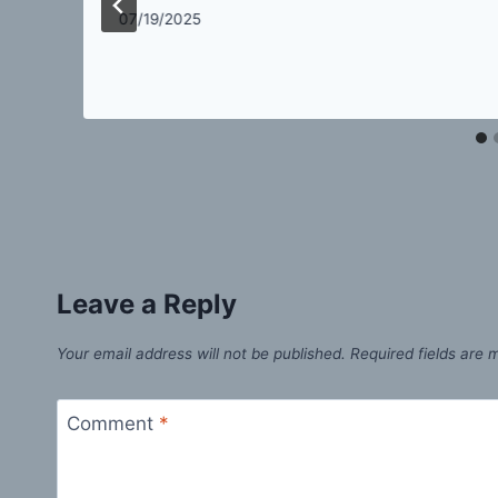
07/19/2025
Leave a Reply
Your email address will not be published.
Required fields are
Comment
*