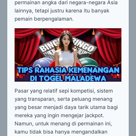
permainan angka dari negara-negara Asia
lainnya, tetapi justru karena itu banyak
pemain berpengalaman.
Pasar yang relatif sepi kompetisi, sistem
yang transparan, serta peluang menang
yang besar menjadi daya tarik utama bagi
mereka yang ingin mengejar jackpot.
Namun, untuk menang di permainan ini,
kamu tidak bisa hanya mengandalkan