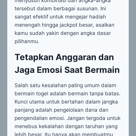
menyusun kombinasi dari angka-angka
tersebut dalam berbagai susunan. Ini
sangat efektif untuk mengejar hadiah
menengah hingga jackpot besar, asalkan
kamu sudah yakin dengan angka dasar
pilihanmu.
Tetapkan Anggaran dan
Jaga Emosi Saat Bermain
Salah satu kesalahan paling umum dalam
bermain togel adalah bermain tanpa batas.
Kunci utama untuk bertahan dalam jangka
panjang adalah pengelolaan dana dan
pengendalian emosi. Jangan tergoda untuk
menebus kekalahan dengan taruhan yang
lebih besar. Itu hanya akan membuatmu