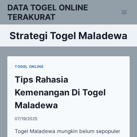
Skip
DATA TOGEL ONLINE
to
TERAKURAT
content
Strategi Togel Maladewa
TOGEL ONLINE
Tips Rahasia
Kemenangan Di Togel
Maladewa
07/19/2025
Togel Maladewa mungkin belum sepopuler