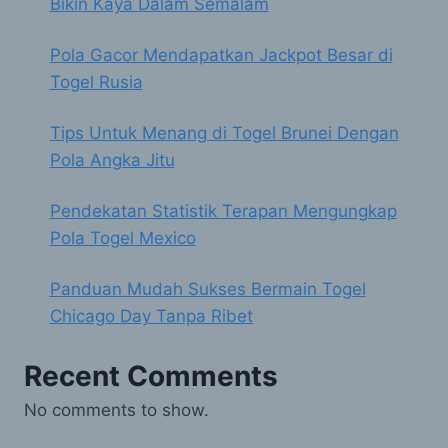
Bikin Kaya Dalam Semalam
Pola Gacor Mendapatkan Jackpot Besar di
Togel Rusia
Tips Untuk Menang di Togel Brunei Dengan
Pola Angka Jitu
Pendekatan Statistik Terapan Mengungkap
Pola Togel Mexico
Panduan Mudah Sukses Bermain Togel
Chicago Day Tanpa Ribet
Recent Comments
No comments to show.