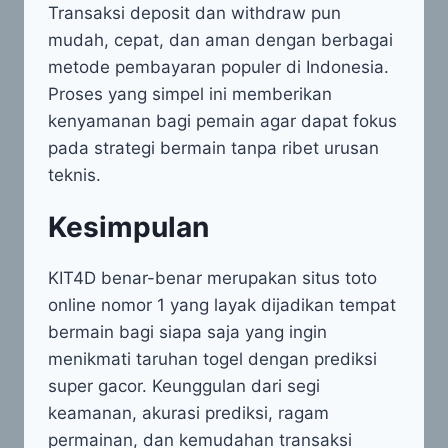
Transaksi deposit dan withdraw pun
mudah, cepat, dan aman dengan berbagai
metode pembayaran populer di Indonesia.
Proses yang simpel ini memberikan
kenyamanan bagi pemain agar dapat fokus
pada strategi bermain tanpa ribet urusan
teknis.
Kesimpulan
KIT4D benar-benar merupakan situs toto
online nomor 1 yang layak dijadikan tempat
bermain bagi siapa saja yang ingin
menikmati taruhan togel dengan prediksi
super gacor. Keunggulan dari segi
keamanan, akurasi prediksi, ragam
permainan, dan kemudahan transaksi