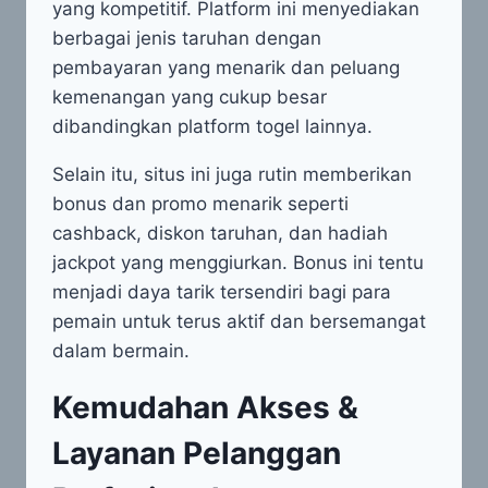
yang kompetitif. Platform ini menyediakan
berbagai jenis taruhan dengan
pembayaran yang menarik dan peluang
kemenangan yang cukup besar
dibandingkan platform togel lainnya.
Selain itu, situs ini juga rutin memberikan
bonus dan promo menarik seperti
cashback, diskon taruhan, dan hadiah
jackpot yang menggiurkan. Bonus ini tentu
menjadi daya tarik tersendiri bagi para
pemain untuk terus aktif dan bersemangat
dalam bermain.
Kemudahan Akses &
Layanan Pelanggan