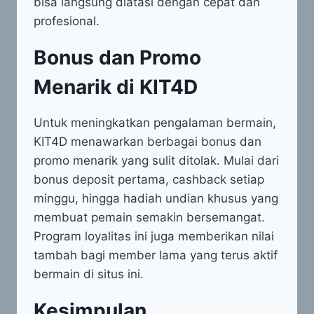
bisa langsung diatasi dengan cepat dan
profesional.
Bonus dan Promo
Menarik di KIT4D
Untuk meningkatkan pengalaman bermain,
KIT4D menawarkan berbagai bonus dan
promo menarik yang sulit ditolak. Mulai dari
bonus deposit pertama, cashback setiap
minggu, hingga hadiah undian khusus yang
membuat pemain semakin bersemangat.
Program loyalitas ini juga memberikan nilai
tambah bagi member lama yang terus aktif
bermain di situs ini.
Kesimpulan