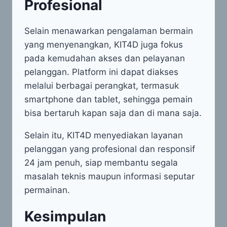
Profesional
Selain menawarkan pengalaman bermain
yang menyenangkan, KIT4D juga fokus
pada kemudahan akses dan pelayanan
pelanggan. Platform ini dapat diakses
melalui berbagai perangkat, termasuk
smartphone dan tablet, sehingga pemain
bisa bertaruh kapan saja dan di mana saja.
Selain itu, KIT4D menyediakan layanan
pelanggan yang profesional dan responsif
24 jam penuh, siap membantu segala
masalah teknis maupun informasi seputar
permainan.
Kesimpulan