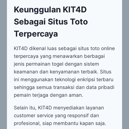
Keunggulan KIT4D
Sebagai Situs Toto
Terpercaya
KIT4D dikenal luas sebagai situs toto online
terpercaya yang menawarkan berbagai
jenis permainan togel dengan sistem
keamanan dan kenyamanan terbaik. Situs
ini menggunakan teknologi enkripsi terbaru
sehingga semua transaksi dan data pribadi
pemain terjaga dengan aman.
Selain itu, KIT4D menyediakan layanan
customer service yang responsif dan
profesional, siap membantu kapan saja.