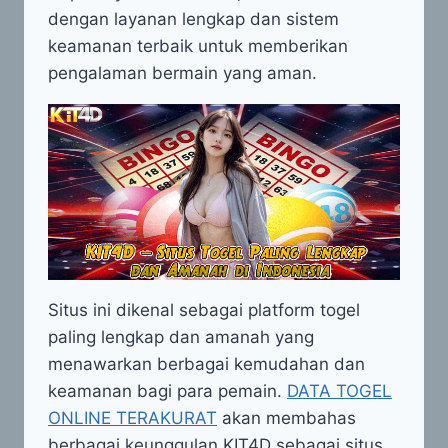
dengan layanan lengkap dan sistem
keamanan terbaik untuk memberikan
pengalaman bermain yang aman.
Situs ini dikenal sebagai platform togel
paling lengkap dan amanah yang
menawarkan berbagai kemudahan dan
keamanan bagi para pemain.
DATA TOGEL
ONLINE TERAKURAT
akan membahas
berbagai keunggulan KIT4D sebagai situs