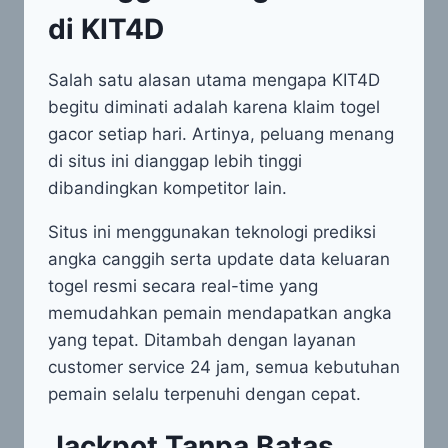
di KIT4D
Salah satu alasan utama mengapa KIT4D
begitu diminati adalah karena klaim togel
gacor setiap hari. Artinya, peluang menang
di situs ini dianggap lebih tinggi
dibandingkan kompetitor lain.
Situs ini menggunakan teknologi prediksi
angka canggih serta update data keluaran
togel resmi secara real-time yang
memudahkan pemain mendapatkan angka
yang tepat. Ditambah dengan layanan
customer service 24 jam, semua kebutuhan
pemain selalu terpenuhi dengan cepat.
Jackpot Tanpa Batas