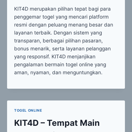
KIT4D merupakan pilihan tepat bagi para
penggemar togel yang mencari platform
resmi dengan peluang menang besar dan
layanan terbaik. Dengan sistem yang
transparan, berbagai pilihan pasaran,
bonus menarik, serta layanan pelanggan
yang responsif. KIT4D menjanjikan
pengalaman bermain togel online yang
aman, nyaman, dan menguntungkan.
TOGEL ONLINE
KIT4D – Tempat Main