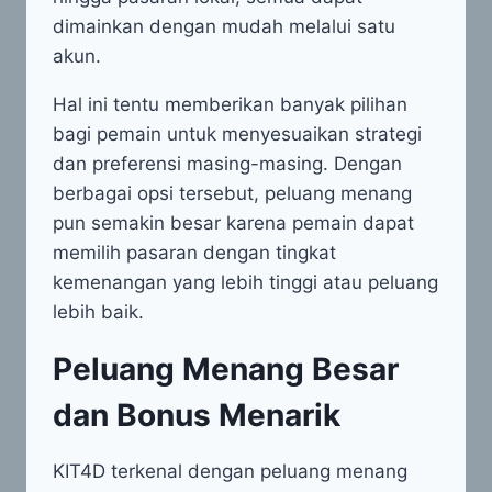
dimainkan dengan mudah melalui satu
akun.
Hal ini tentu memberikan banyak pilihan
bagi pemain untuk menyesuaikan strategi
dan preferensi masing-masing. Dengan
berbagai opsi tersebut, peluang menang
pun semakin besar karena pemain dapat
memilih pasaran dengan tingkat
kemenangan yang lebih tinggi atau peluang
lebih baik.
Peluang Menang Besar
dan Bonus Menarik
KIT4D terkenal dengan peluang menang