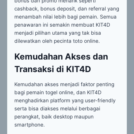
bonus dan promo menarik seperti
cashback, bonus deposit, dan referral yang
menambah nilai lebih bagi pemain. Semua
penawaran ini semakin membuat KIT4D
menjadi pilihan utama yang tak bisa
dilewatkan oleh pecinta toto online.
Kemudahan Akses dan
Transaksi di KIT4D
Kemudahan akses menjadi faktor penting
bagi pemain togel online, dan KIT4D
menghadirkan platform yang user-friendly
serta bisa diakses melalui berbagai
perangkat, baik desktop maupun
smartphone.