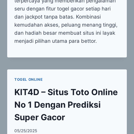
terpercaya yang memberikan pengalaman
seru dengan fitur togel gacor setiap hari
dan jackpot tanpa batas. Kombinasi
kemudahan akses, peluang menang tinggi,
dan hadiah besar membuat situs ini layak
menjadi pilihan utama para bettor.
TOGEL ONLINE
KIT4D – Situs Toto Online
No 1 Dengan Prediksi
Super Gacor
05/25/2025