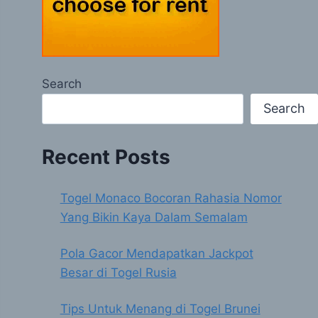
Search
Search
Recent Posts
Togel Monaco Bocoran Rahasia Nomor
Yang Bikin Kaya Dalam Semalam
Pola Gacor Mendapatkan Jackpot
Besar di Togel Rusia
Tips Untuk Menang di Togel Brunei