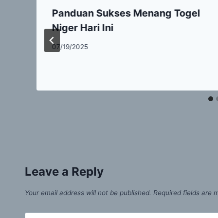
Panduan Sukses Menang Togel
Niger Hari Ini
07/19/2025
Leave a Reply
Your email address will not be published.
Required fields are