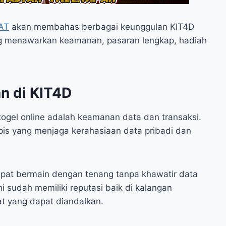
AT
akan membahas berbagai keunggulan KIT4D
ang menawarkan keamanan, pasaran lengkap, hadiah
n di KIT4D
 togel online adalah keamanan data dan transaksi.
pis yang menjaga kerahasiaan data pribadi dan
dapat bermain dengan tenang tanpa khawatir data
ni sudah memiliki reputasi baik di kalangan
at yang dapat diandalkan.