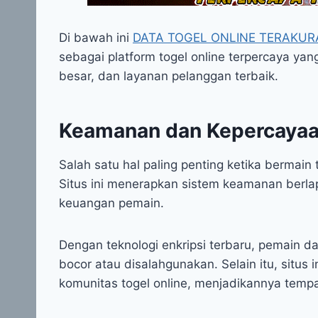
Di bawah ini
DATA TOGEL ONLINE TERAKUR
sebagai platform togel online terpercaya y
besar, dan layanan pelanggan terbaik.
Keamanan dan Kepercayaa
Salah satu hal paling penting ketika bermain
Situs ini menerapkan sistem keamanan berla
keuangan pemain.
Dengan teknologi enkripsi terbaru, pemain 
bocor atau disalahgunakan. Selain itu, situs i
komunitas togel online, menjadikannya temp