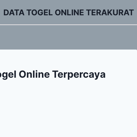
DATA TOGEL ONLINE TERAKURAT
gel Online Terpercaya