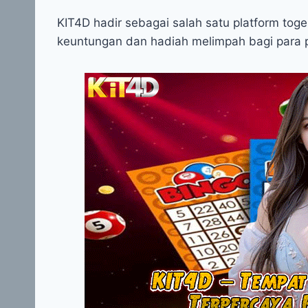
h
a
e
e
k
i
h
a
c
s
l
y
n
a
KIT4D hadir sebagai salah satu platform tog
t
e
s
e
p
e
r
keuntungan dan hadiah melimpah bagi para 
s
b
e
g
e
e
A
o
n
r
p
o
g
a
p
k
e
m
r