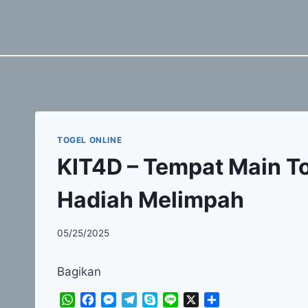
Skip
to
content
TOGEL ONLINE
KIT4D – Tempat Main To
Hadiah Melimpah
05/25/2025
Bagikan
W
F
M
T
S
L
X
S