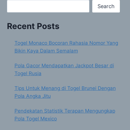
Search
Recent Posts
Togel Monaco Bocoran Rahasia Nomor Yang
Bikin Kaya Dalam Semalam
Pola Gacor Mendapatkan Jackpot Besar di
Togel Rusia
Tips Untuk Menang di Togel Brunei Dengan
Pola Angka Jitu
Pendekatan Statistik Terapan Mengungkap
Pola Togel Mexico