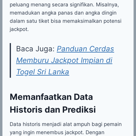
peluang menang secara signifikan. Misalnya,
memadukan angka panas dan angka dingin
dalam satu tiket bisa memaksimalkan potensi
jackpot.
Baca Juga:
Panduan Cerdas
Memburu Jackpot Impian di
Togel Sri Lanka
Memanfaatkan Data
Historis dan Prediksi
Data historis menjadi alat ampuh bagi pemain
yang ingin menembus jackpot. Dengan