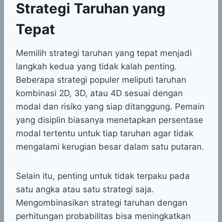
Strategi Taruhan yang
Tepat
Memilih strategi taruhan yang tepat menjadi
langkah kedua yang tidak kalah penting.
Beberapa strategi populer meliputi taruhan
kombinasi 2D, 3D, atau 4D sesuai dengan
modal dan risiko yang siap ditanggung. Pemain
yang disiplin biasanya menetapkan persentase
modal tertentu untuk tiap taruhan agar tidak
mengalami kerugian besar dalam satu putaran.
Selain itu, penting untuk tidak terpaku pada
satu angka atau satu strategi saja.
Mengombinasikan strategi taruhan dengan
perhitungan probabilitas bisa meningkatkan