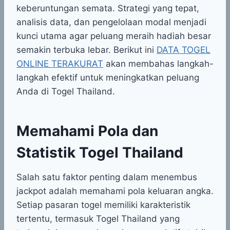
keberuntungan semata. Strategi yang tepat,
analisis data, dan pengelolaan modal menjadi
kunci utama agar peluang meraih hadiah besar
semakin terbuka lebar. Berikut ini
DATA TOGEL
ONLINE TERAKURAT
akan membahas langkah-
langkah efektif untuk meningkatkan peluang
Anda di Togel Thailand.
Memahami Pola dan
Statistik Togel Thailand
Salah satu faktor penting dalam menembus
jackpot adalah memahami pola keluaran angka.
Setiap pasaran togel memiliki karakteristik
tertentu, termasuk Togel Thailand yang