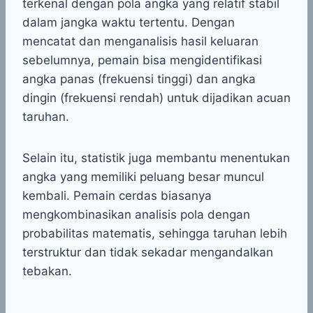
terkenal dengan pola angka yang relatif stabil
dalam jangka waktu tertentu. Dengan
mencatat dan menganalisis hasil keluaran
sebelumnya, pemain bisa mengidentifikasi
angka panas (frekuensi tinggi) dan angka
dingin (frekuensi rendah) untuk dijadikan acuan
taruhan.
Selain itu, statistik juga membantu menentukan
angka yang memiliki peluang besar muncul
kembali. Pemain cerdas biasanya
mengkombinasikan analisis pola dengan
probabilitas matematis, sehingga taruhan lebih
terstruktur dan tidak sekadar mengandalkan
tebakan.