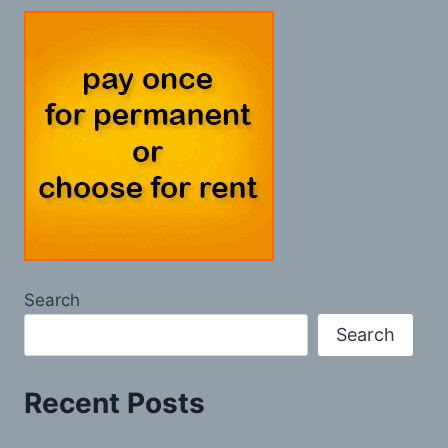
Search
Search
Recent Posts