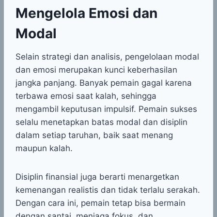
Mengelola Emosi dan
Modal
Selain strategi dan analisis, pengelolaan modal
dan emosi merupakan kunci keberhasilan
jangka panjang. Banyak pemain gagal karena
terbawa emosi saat kalah, sehingga
mengambil keputusan impulsif. Pemain sukses
selalu menetapkan batas modal dan disiplin
dalam setiap taruhan, baik saat menang
maupun kalah.
Disiplin finansial juga berarti menargetkan
kemenangan realistis dan tidak terlalu serakah.
Dengan cara ini, pemain tetap bisa bermain
dengan santai, menjaga fokus, dan