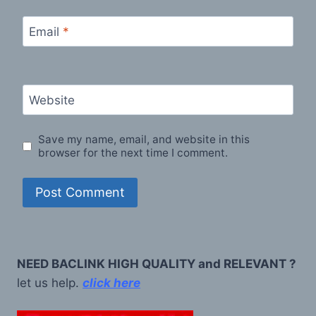
Email
*
Website
Save my name, email, and website in this
browser for the next time I comment.
NEED BACLINK HIGH QUALITY and RELEVANT ?
let us help.
click here