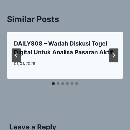
Similar Posts
DAILY808 – Wadah Diskusi Togel
Digital Untuk Analisa Pasaran Aktif
01/01/2026
Leave a Reply