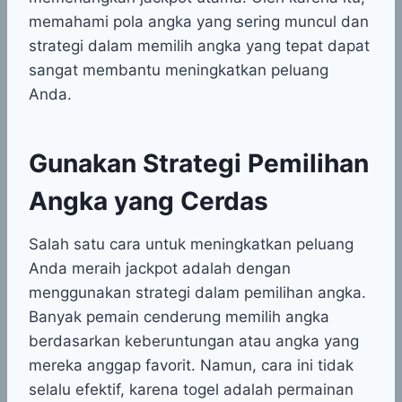
memahami pola angka yang sering muncul dan
strategi dalam memilih angka yang tepat dapat
sangat membantu meningkatkan peluang
Anda.
Gunakan Strategi Pemilihan
Angka yang Cerdas
Salah satu cara untuk meningkatkan peluang
Anda meraih jackpot adalah dengan
menggunakan strategi dalam pemilihan angka.
Banyak pemain cenderung memilih angka
berdasarkan keberuntungan atau angka yang
mereka anggap favorit. Namun, cara ini tidak
selalu efektif, karena togel adalah permainan