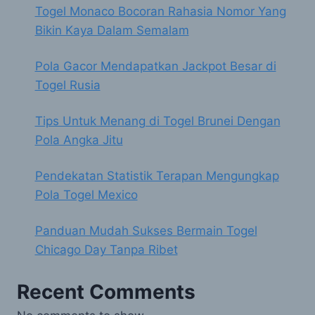
Togel Monaco Bocoran Rahasia Nomor Yang
Bikin Kaya Dalam Semalam
Pola Gacor Mendapatkan Jackpot Besar di
Togel Rusia
Tips Untuk Menang di Togel Brunei Dengan
Pola Angka Jitu
Pendekatan Statistik Terapan Mengungkap
Pola Togel Mexico
Panduan Mudah Sukses Bermain Togel
Chicago Day Tanpa Ribet
Recent Comments