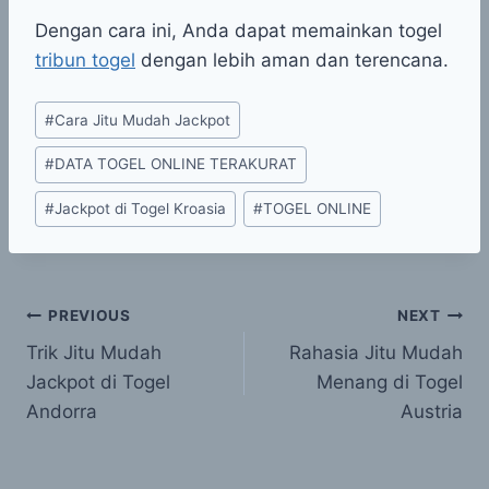
Dengan cara ini, Anda dapat memainkan togel
tribun togel
dengan lebih aman dan terencana.
Post
#
Cara Jitu Mudah Jackpot
Tags:
#
DATA TOGEL ONLINE TERAKURAT
#
Jackpot di Togel Kroasia
#
TOGEL ONLINE
Post
PREVIOUS
NEXT
Trik Jitu Mudah
Rahasia Jitu Mudah
navigation
Jackpot di Togel
Menang di Togel
Andorra
Austria