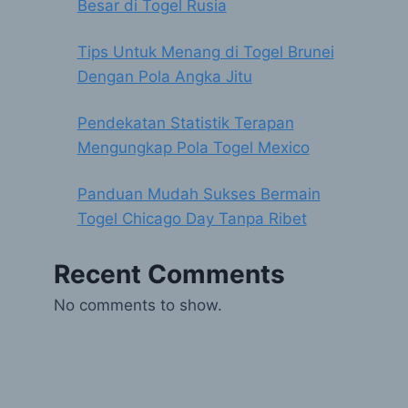
Besar di Togel Rusia
Tips Untuk Menang di Togel Brunei
Dengan Pola Angka Jitu
Pendekatan Statistik Terapan
Mengungkap Pola Togel Mexico
Panduan Mudah Sukses Bermain
Togel Chicago Day Tanpa Ribet
Recent Comments
No comments to show.