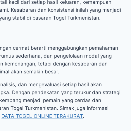
il kecil dari setiap hasil keluaran, kemampuan
i. Kesabaran dan konsistensi inilah yang menjadi
ng stabil di pasaran Togel Turkmenistan.
dengan cermat berarti menggabungkan pemahaman
 rumus sederhana, dan pengelolaan modal yang
amin kemenangan, tetapi dengan kesabaran dan
simal akan semakin besar.
alisis, dan mengevaluasi setiap hasil akan
gka. Dengan pendekatan yang terukur dan strategi
rkembang menjadi pemain yang cerdas dan
ran Togel Turkmenistan. Simak juga informasi
i
DATA TOGEL ONLINE TERAKURAT
.