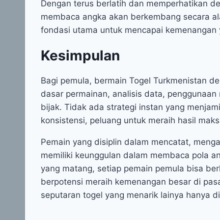
Dengan terus berlatih dan memperhatikan deta
membaca angka akan berkembang secara alam
fondasi utama untuk mencapai kemenangan ya
Kesimpulan
Bagi pemula, bermain Togel Turkmenistan 
dasar permainan, analisis data, penggunaan
bijak. Tidak ada strategi instan yang menj
konsistensi, peluang untuk meraih hasil mak
Pemain yang disiplin dalam mencatat, mengan
memiliki keunggulan dalam membaca pola an
yang matang, setiap pemain pemula bisa be
berpotensi meraih kemenangan besar di pasa
seputaran togel yang menarik lainya hanya d