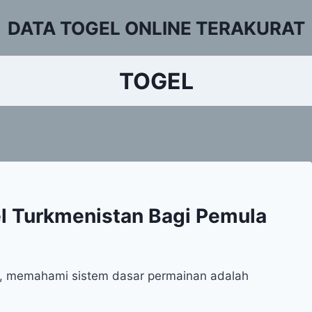
DATA TOGEL ONLINE TERAKURAT
TOGEL
l Turkmenistan Bagi Pemula
l, memahami sistem dasar permainan adalah