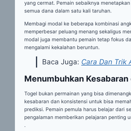
yang cermat. Pemain sebaiknya menetapkan 
semua dana dalam satu kali taruhan.
Membagi modal ke beberapa kombinasi angk
memperbesar peluang menang sekaligus memin
modal juga membantu pemain tetap fokus da
mengalami kekalahan beruntun.
Baca Juga:
Cara Dan Trik
Menumbuhkan Kesabaran d
Togel bukan permainan yang bisa dimenang
kesabaran dan konsistensi untuk bisa mem
prediksi. Pemain pemula harus belajar dari s
pengalaman memberikan pelajaran penting un
.