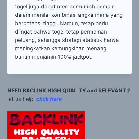
togel juga dapat mempermudah pemain
dalam menilai kombinasi angka mana yang
berpotensi tinggi. Namun, tetap perlu
diingat bahwa togel tetap permainan
peluang, sehingga strategi statistik hanya
meningkatkan kemungkinan menang,
bukan menjamin 100% jackpot.
NEED BACLINK HIGH QUALITY and RELEVANT ?
let us help.
click here