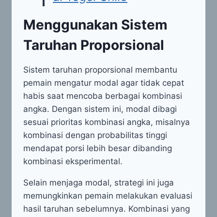
Menggunakan Sistem
Taruhan Proporsional
Sistem taruhan proporsional membantu
pemain mengatur modal agar tidak cepat
habis saat mencoba berbagai kombinasi
angka. Dengan sistem ini, modal dibagi
sesuai prioritas kombinasi angka, misalnya
kombinasi dengan probabilitas tinggi
mendapat porsi lebih besar dibanding
kombinasi eksperimental.
Selain menjaga modal, strategi ini juga
memungkinkan pemain melakukan evaluasi
hasil taruhan sebelumnya. Kombinasi yang