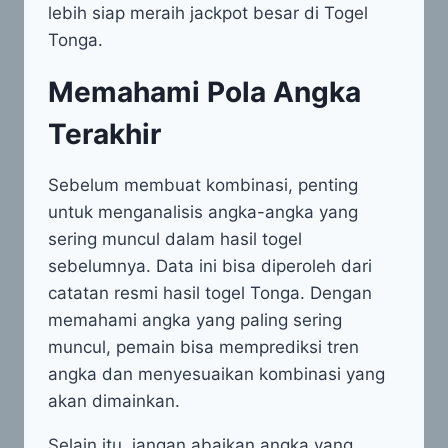
lebih siap meraih jackpot besar di Togel
Tonga.
Memahami Pola Angka
Terakhir
Sebelum membuat kombinasi, penting
untuk menganalisis angka-angka yang
sering muncul dalam hasil togel
sebelumnya. Data ini bisa diperoleh dari
catatan resmi hasil togel Tonga. Dengan
memahami angka yang paling sering
muncul, pemain bisa memprediksi tren
angka dan menyesuaikan kombinasi yang
akan dimainkan.
Selain itu, jangan abaikan angka yang