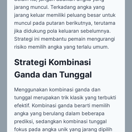
jarang muncul. Terkadang angka yang
jarang keluar memiliki peluang besar untuk
muncul pada putaran berikutnya, terutama
jika didukung pola keluaran sebelumnya.
Strategi ini membantu pemain mengurangi
risiko memilih angka yang terlalu umum.
Strategi Kombinasi
Ganda dan Tunggal
Menggunakan kombinasi ganda dan
tunggal merupakan trik klasik yang terbukti
efektif. Kombinasi ganda berarti memilih
angka yang berulang dalam beberapa
prediksi, sedangkan kombinasi tunggal
fokus pada angka unik yang jarang dipilih