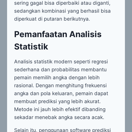
sering gagal bisa diperbaiki atau diganti,
sedangkan kombinasi yang berhasil bisa
diperkuat di putaran berikutnya.
Pemanfaatan Analisis
Statistik
Analisis statistik modern seperti regresi
sederhana dan probabilitas membantu
pemain memilih angka dengan lebih
rasional. Dengan menghitung frekuensi
angka dan pola keluaran, pemain dapat
membuat prediksi yang lebih akurat.
Metode ini jauh lebih efektif dibanding
sekadar menebak angka secara acak.
Selain itu, penggunaan software prediksi