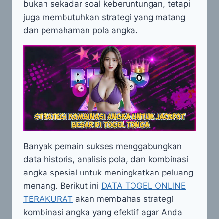
bukan sekadar soal keberuntungan, tetapi
juga membutuhkan strategi yang matang
dan pemahaman pola angka.
Banyak pemain sukses menggabungkan
data historis, analisis pola, dan kombinasi
angka spesial untuk meningkatkan peluang
menang. Berikut ini
DATA TOGEL ONLINE
TERAKURAT
akan membahas strategi
kombinasi angka yang efektif agar Anda