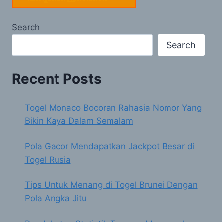
Search
Search
Recent Posts
Togel Monaco Bocoran Rahasia Nomor Yang
Bikin Kaya Dalam Semalam
Pola Gacor Mendapatkan Jackpot Besar di
Togel Rusia
Tips Untuk Menang di Togel Brunei Dengan
Pola Angka Jitu