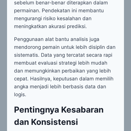
sebelum benar-benar diterapkan dalam
permainan. Pendekatan ini membantu
mengurangi risiko kesalahan dan
meningkatkan akurasi prediksi.
Penggunaan alat bantu analisis juga
mendorong pemain untuk lebih disiplin dan
sistematis. Data yang tercatat secara rapi
membuat evaluasi strategi lebih mudah
dan memungkinkan perbaikan yang lebih
cepat. Hasilnya, keputusan dalam memilih
angka menjadi lebih berbasis data dan
logis.
Pentingnya Kesabaran
dan Konsistensi