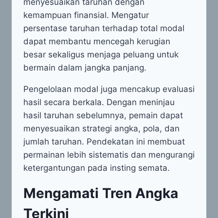
menyesuaikan taruhan dengan
kemampuan finansial. Mengatur
persentase taruhan terhadap total modal
dapat membantu mencegah kerugian
besar sekaligus menjaga peluang untuk
bermain dalam jangka panjang.
Pengelolaan modal juga mencakup evaluasi
hasil secara berkala. Dengan meninjau
hasil taruhan sebelumnya, pemain dapat
menyesuaikan strategi angka, pola, dan
jumlah taruhan. Pendekatan ini membuat
permainan lebih sistematis dan mengurangi
ketergantungan pada insting semata.
Mengamati Tren Angka
Terkini