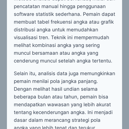
pencatatan manual hingga penggunaan
software statistik sederhana. Pemain dapat
membuat tabel frekuensi angka atau grafik
distribusi angka untuk memudahkan
visualisasi tren. Teknik ini mempermudah
melihat kombinasi angka yang sering
muncul bersamaan atau angka yang
cenderung muncul setelah angka tertentu.
Selain itu, analisis data juga memungkinkan
pemain menilai pola jangka panjang.
Dengan melihat hasil undian selama
beberapa bulan atau tahun, pemain bisa
mendapatkan wawasan yang lebih akurat
tentang kecenderungan angka. Ini menjadi
dasar dalam merancang strategi pola
angka yang lebih tepat dan terukur.