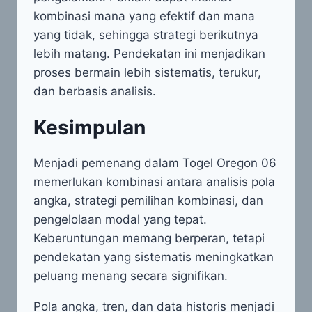
kombinasi mana yang efektif dan mana
yang tidak, sehingga strategi berikutnya
lebih matang. Pendekatan ini menjadikan
proses bermain lebih sistematis, terukur,
dan berbasis analisis.
Kesimpulan
Menjadi pemenang dalam Togel Oregon 06
memerlukan kombinasi antara analisis pola
angka, strategi pemilihan kombinasi, dan
pengelolaan modal yang tepat.
Keberuntungan memang berperan, tetapi
pendekatan yang sistematis meningkatkan
peluang menang secara signifikan.
Pola angka, tren, dan data historis menjadi