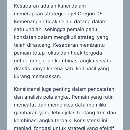
Kesabaran adalah kunci dalam
menerapkan strategi Togel Oregon 06.
Kemenangan tidak selalu datang dalam
satu undian, sehingga pemain perlu
konsisten dalam mengikuti strategi yang
telah dirancang. Kesabaran membantu
pemain tetap fokus dan tidak tergoda
untuk mengubah kombinasi angka secara
drastis hanya karena satu kali hasil yang
kurang memuaskan.
Konsistensi juga penting dalam pencatatan
dan analisis pola angka. Pemain yang rutin
mencatat dan memeriksa data memiliki
gambaran yang lebih jelas tentang tren dan
kombinasi angka terbaik. Konsistensi ini
menjadi fondasi untuk strategi yang efektif