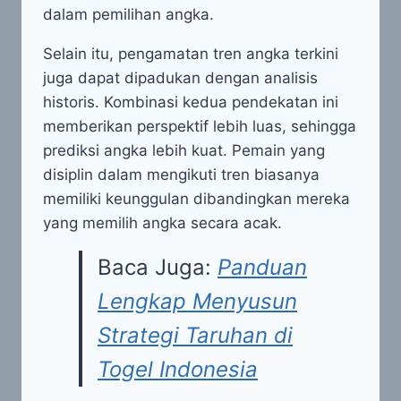
dalam pemilihan angka.
Selain itu, pengamatan tren angka terkini
juga dapat dipadukan dengan analisis
historis. Kombinasi kedua pendekatan ini
memberikan perspektif lebih luas, sehingga
prediksi angka lebih kuat. Pemain yang
disiplin dalam mengikuti tren biasanya
memiliki keunggulan dibandingkan mereka
yang memilih angka secara acak.
Baca Juga:
Panduan
Lengkap Menyusun
Strategi Taruhan di
Togel Indonesia