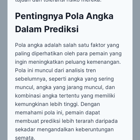
Pentingnya Pola Angka
Dalam Prediksi
Pola angka adalah salah satu faktor yang
paling diperhatikan oleh para pemain yang
ingin meningkatkan peluang kemenangan.
Pola ini muncul dari analisis tren
sebelumnya, seperti angka yang sering
muncul, angka yang jarang muncul, dan
kombinasi angka tertentu yang memiliki
kemungkinan lebih tinggi. Dengan
memahami pola ini, pemain dapat
membuat prediksi lebih terarah daripada
sekadar mengandalkan keberuntungan
semata.