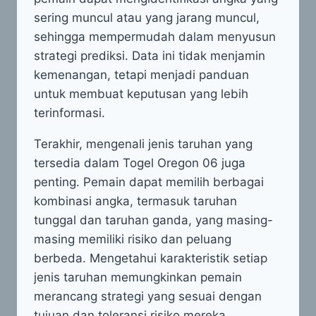
sering muncul atau yang jarang muncul,
sehingga mempermudah dalam menyusun
strategi prediksi. Data ini tidak menjamin
kemenangan, tetapi menjadi panduan
untuk membuat keputusan yang lebih
terinformasi.
Terakhir, mengenali jenis taruhan yang
tersedia dalam Togel Oregon 06 juga
penting. Pemain dapat memilih berbagai
kombinasi angka, termasuk taruhan
tunggal dan taruhan ganda, yang masing-
masing memiliki risiko dan peluang
berbeda. Mengetahui karakteristik setiap
jenis taruhan memungkinkan pemain
merancang strategi yang sesuai dengan
tujuan dan toleransi risiko mereka.