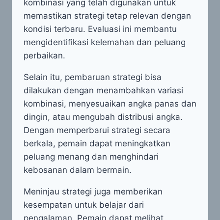
kombinasi yang telah digunakan untuk
memastikan strategi tetap relevan dengan
kondisi terbaru. Evaluasi ini membantu
mengidentifikasi kelemahan dan peluang
perbaikan.
Selain itu, pembaruan strategi bisa
dilakukan dengan menambahkan variasi
kombinasi, menyesuaikan angka panas dan
dingin, atau mengubah distribusi angka.
Dengan memperbarui strategi secara
berkala, pemain dapat meningkatkan
peluang menang dan menghindari
kebosanan dalam bermain.
Meninjau strategi juga memberikan
kesempatan untuk belajar dari
pengalaman. Pemain dapat melihat