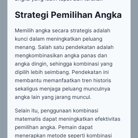
Strategi Pemilihan Angka
Memilih angka secara strategis adalah
kunci dalam meningkatkan peluang
menang. Salah satu pendekatan adalah
mengkombinasikan angka panas dan
angka dingin, sehingga kombinasi yang
dipilih lebih seimbang. Pendekatan ini
membantu memanfaatkan tren historis
sekaligus menjaga peluang munculnya
angka lain yang jarang muncul.
Selain itu, penggunaan kombinasi
matematis dapat meningkatkan efektivitas
pemilihan angka. Pemain dapat
menerapkan metode seperti kombinasi