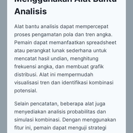
Analisis
Alat bantu analisis dapat mempercepat
proses pengamatan pola dan tren angka.
Pemain dapat memanfaatkan spreadsheet
atau perangkat lunak sederhana untuk
mencatat hasil undian, menghitung
frekuensi angka, dan membuat grafik
distribusi. Alat ini mempermudah
visualisasi tren dan identifikasi kombinasi
potensial.
Selain pencatatan, beberapa alat juga
menyediakan analisis probabilitas dan
simulasi kombinasi. Dengan menggunakan
fitur ini, pemain dapat menguji strategi