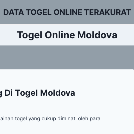
DATA TOGEL ONLINE TERAKURAT
Togel Online Moldova
g Di Togel Moldova
ainan togel yang cukup diminati oleh para