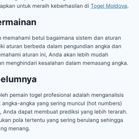
erapkan untuk meraih keberhasilan di
Togel Moldova
.
ermainan
h memahami betul bagaimana sistem dan aturan
iliki aturan berbeda dalam pengundian angka dan
emahami aturan ini, Anda akan lebih mudah
dan menghindari kesalahan dalam memasang angka.
ebelumnya
 oleh pemain togel profesional adalah menganalisis
 angka-angka yang sering muncul (hot numbers)
, Anda dapat membuat prediksi yang lebih terarah.
ukan pola tertentu yang sering berulang sehingga
ang menang.