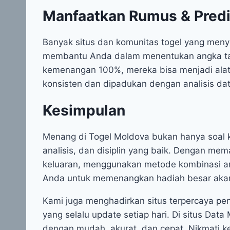
Manfaatkan Rumus & Predi
Banyak situs dan komunitas togel yang meny
membantu Anda dalam menentukan angka tar
kemenangan 100%, mereka bisa menjadi alat 
konsisten dan dipadukan dengan analisis da
Kesimpulan
Menang di Togel Moldova bukan hanya soal k
analisis, dan disiplin yang baik. Dengan me
keluaran, menggunakan metode kombinasi an
Anda untuk memenangkan hadiah besar aka
Kami juga menghadirkan situs terpercaya pen
yang selalu update setiap hari. Di situs Dat
dengan mudah, akurat, dan cepat. Nikmati 