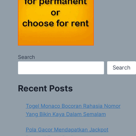
Search
Search
Recent Posts
Togel Monaco Bocoran Rahasia Nomor
Yang Bikin Kaya Dalam Semalam
Pola Gacor Mendapatkan Jackpot