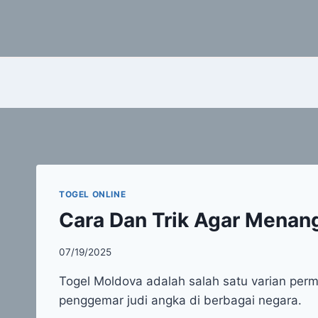
Skip
to
content
TOGEL ONLINE
Cara Dan Trik Agar Menan
07/19/2025
Togel Moldova adalah salah satu varian perm
penggemar judi angka di berbagai negara.