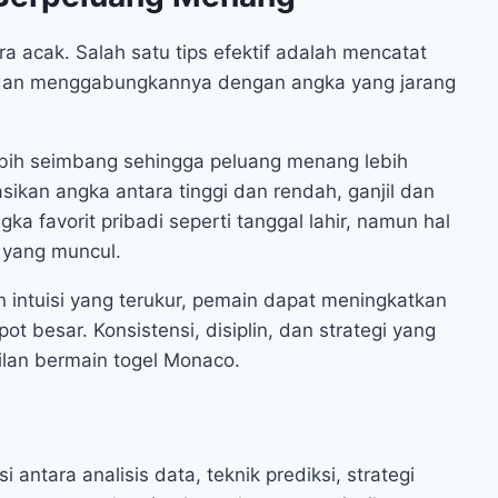
 acak. Salah satu tips efektif adalah mencatat
is dan menggabungkannya dengan angka yang jarang
bih seimbang sehingga peluang menang lebih
asikan angka antara tinggi dan rendah, ganjil dan
 favorit pribadi seperti tanggal lahir, namun hal
 yang muncul.
 intuisi yang terukur, pemain dapat meningkatkan
 besar. Konsistensi, disiplin, dan strategi yang
ilan bermain togel Monaco.
 antara analisis data, teknik prediksi, strategi