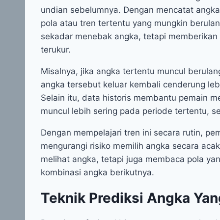
undian sebelumnya. Dengan mencatat angka
pola atau tren tertentu yang mungkin berulang
sekadar menebak angka, tetapi memberikan d
terukur.
Misalnya, jika angka tertentu muncul berula
angka tersebut keluar kembali cenderung leb
Selain itu, data historis membantu pemain
muncul lebih sering pada periode tertentu, s
Dengan mempelajari tren ini secara rutin, pe
mengurangi risiko memilih angka secara ac
melihat angka, tetapi juga membaca pola ya
kombinasi angka berikutnya.
Teknik Prediksi Angka Yang