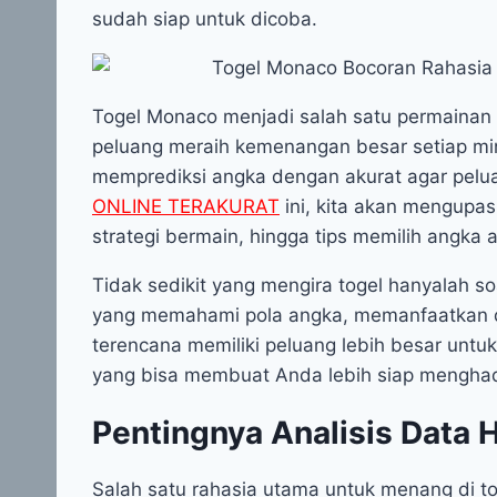
sudah siap untuk dicoba.
Togel Monaco menjadi salah satu permainan 
peluang meraih kemenangan besar setiap m
memprediksi angka dengan akurat agar pelu
ONLINE TERAKURAT
ini, kita akan mengupas 
strategi bermain, hingga tips memilih angka
Tidak sedikit yang mengira togel hanyalah 
yang memahami pola angka, memanfaatkan da
terencana memiliki peluang lebih besar untuk
yang bisa membuat Anda lebih siap menghad
Pentingnya Analisis Data H
Salah satu rahasia utama untuk menang di t