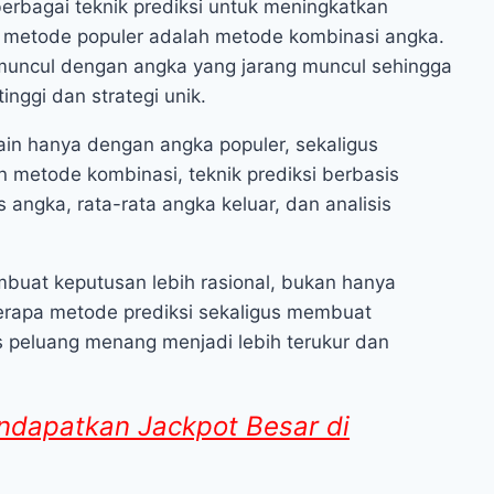
rbagai teknik prediksi untuk meningkatkan
u metode populer adalah metode kombinasi angka.
uncul dengan angka yang jarang muncul sehingga
inggi dan strategi unik.
ain hanya dengan angka populer, sekaligus
 metode kombinasi, teknik prediksi berbasis
s angka, rata-rata angka keluar, dan analisis
uat keputusan lebih rasional, bukan hanya
rapa metode prediksi sekaligus membuat
s peluang menang menjadi lebih terukur dan
ndapatkan Jackpot Besar di