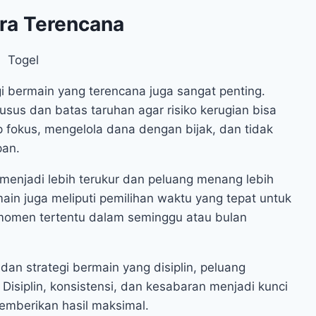
ra Terencana
egi bermain yang terencana juga sangat penting.
us dan batas taruhan agar risiko kerugian bisa
p fokus, mengelola dana dengan bijak, dan tidak
pan.
n menjadi lebih terukur dan peluang menang lebih
main juga meliputi pemilihan waktu yang tepat untuk
momen tertentu dalam seminggu atau bulan
n strategi bermain yang disiplin, peluang
Disiplin, konsistensi, dan kesabaran menjadi kunci
 memberikan hasil maksimal.