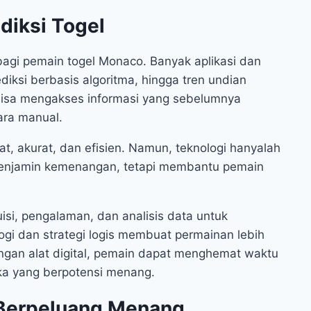
diksi Togel
g bagi pemain togel Monaco. Banyak aplikasi dan
diksi berbasis algoritma, hingga tren undian
bisa mengakses informasi yang sebelumnya
ara manual.
t, akurat, dan efisien. Namun, teknologi hanyalah
k menjamin kemenangan, tetapi membantu pemain
si, pengalaman, dan analisis data untuk
gi dan strategi logis membuat permainan lebih
ngan alat digital, pemain dapat menghemat waktu
gka yang berpotensi menang.
 Berpeluang Menang