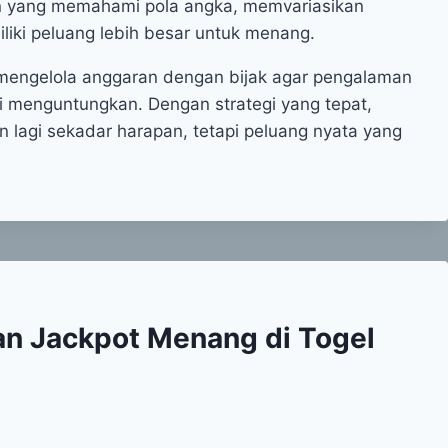
n yang memahami pola angka, memvariasikan
liki peluang lebih besar untuk menang.
mengelola anggaran dengan bijak agar pengalaman
 menguntungkan. Dengan strategi yang tepat,
lagi sekadar harapan, tetapi peluang nyata yang
n Jackpot Menang di Togel