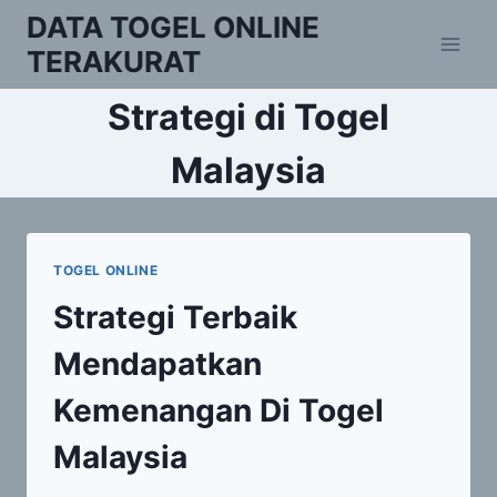
Skip
DATA TOGEL ONLINE
to
TERAKURAT
content
Strategi di Togel
Malaysia
TOGEL ONLINE
Strategi Terbaik
Mendapatkan
Kemenangan Di Togel
Malaysia