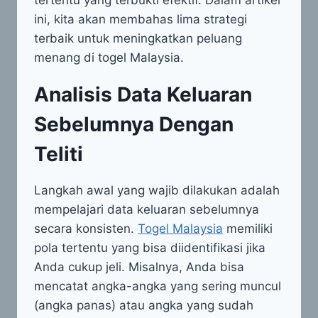
tertentu yang terbukti efektif. Dalam artikel
ini, kita akan membahas lima strategi
terbaik untuk meningkatkan peluang
menang di togel Malaysia.
Analisis Data Keluaran
Sebelumnya Dengan
Teliti
Langkah awal yang wajib dilakukan adalah
mempelajari data keluaran sebelumnya
secara konsisten.
Togel Malaysia
memiliki
pola tertentu yang bisa diidentifikasi jika
Anda cukup jeli. Misalnya, Anda bisa
mencatat angka-angka yang sering muncul
(angka panas) atau angka yang sudah