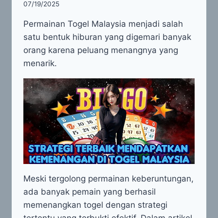
07/19/2025
Permainan Togel Malaysia menjadi salah
satu bentuk hiburan yang digemari banyak
orang karena peluang menangnya yang
menarik.
Meski tergolong permainan keberuntungan,
ada banyak pemain yang berhasil
memenangkan togel dengan strategi