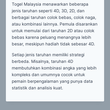
Togel Malaysia menawarkan beberapa
jenis taruhan seperti 4D, 3D, 2D, dan
berbagai taruhan colok bebas, colok naga,
atau kombinasi lainnya. Pemula disarankan
untuk memulai dari taruhan 2D atau colok
bebas karena peluang menangnya lebih
besar, meskipun hadiah tidak sebesar 4D.
Setiap jenis taruhan memiliki strategi
berbeda. Misalnya, taruhan 4D
membutuhkan kombinasi angka yang lebih
kompleks dan umumnya cocok untuk
pemain berpengalaman yang punya data
statistik dan analisis kuat.