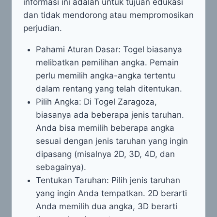
informasi ini adalah untuk tujuan edukasi
dan tidak mendorong atau mempromosikan
perjudian.
Pahami Aturan Dasar: Togel biasanya
melibatkan pemilihan angka. Pemain
perlu memilih angka-angka tertentu
dalam rentang yang telah ditentukan.
Pilih Angka: Di Togel Zaragoza,
biasanya ada beberapa jenis taruhan.
Anda bisa memilih beberapa angka
sesuai dengan jenis taruhan yang ingin
dipasang (misalnya 2D, 3D, 4D, dan
sebagainya).
Tentukan Taruhan: Pilih jenis taruhan
yang ingin Anda tempatkan. 2D berarti
Anda memilih dua angka, 3D berarti