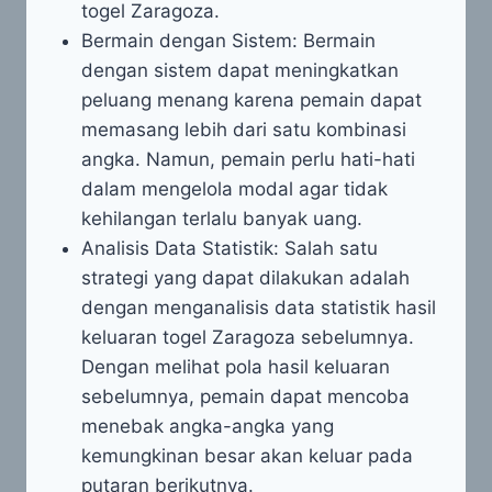
togel Zaragoza.
Bermain dengan Sistem: Bermain
dengan sistem dapat meningkatkan
peluang menang karena pemain dapat
memasang lebih dari satu kombinasi
angka. Namun, pemain perlu hati-hati
dalam mengelola modal agar tidak
kehilangan terlalu banyak uang.
Analisis Data Statistik: Salah satu
strategi yang dapat dilakukan adalah
dengan menganalisis data statistik hasil
keluaran togel Zaragoza sebelumnya.
Dengan melihat pola hasil keluaran
sebelumnya, pemain dapat mencoba
menebak angka-angka yang
kemungkinan besar akan keluar pada
putaran berikutnya.