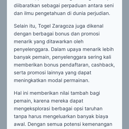
diibaratkan sebagai perpaduan antara seni
dan ilmu pengetahuan di dunia perjudian.
Selain itu, Togel Zaragoza juga dikenal
dengan berbagai bonus dan promosi
menarik yang ditawarkan oleh
penyelenggara. Dalam upaya menarik lebih
banyak pemain, penyelenggara sering kali
memberikan bonus pendaftaran, cashback,
serta promosi lainnya yang dapat
meningkatkan modal permainan.
Hal ini memberikan nilai tambah bagi
pemain, karena mereka dapat
mengeksplorasi berbagai opsi taruhan
tanpa harus mengeluarkan banyak biaya
awal. ​Dengan semua potensi kemenangan