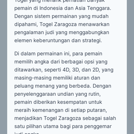
Togel yang menarik perhatian banyak
pemain di Indonesia dan Asia Tenggara.
Dengan sistem permainan yang mudah
dipahami, Togel Zaragoza menawarkan
pengalaman judi yang menggabungkan
elemen keberuntungan dan strategi.
Di dalam permainan ini, para pemain
memilih angka dari berbagai opsi yang
ditawarkan, seperti 4D, 3D, dan 2D, yang
masing-masing memiliki aturan dan
peluang menang yang berbeda. Dengan
penyelenggaraan undian yang rutin,
pemain diberikan kesempatan untuk
meraih kemenangan di setiap putaran,
menjadikan Togel Zaragoza sebagai salah
satu pilihan utama bagi para penggemar