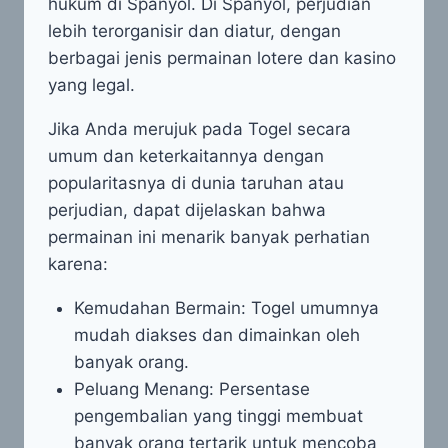
hukum di Spanyol. Di Spanyol, perjudian
lebih terorganisir dan diatur, dengan
berbagai jenis permainan lotere dan kasino
yang legal.
Jika Anda merujuk pada Togel secara
umum dan keterkaitannya dengan
popularitasnya di dunia taruhan atau
perjudian, dapat dijelaskan bahwa
permainan ini menarik banyak perhatian
karena:
Kemudahan Bermain: Togel umumnya
mudah diakses dan dimainkan oleh
banyak orang.
Peluang Menang: Persentase
pengembalian yang tinggi membuat
banyak orang tertarik untuk mencoba