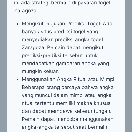
ini ada strategi bermain di pasaran togel
Zaragoza:
Mengikuti Rujukan Prediksi Togel: Ada
banyak situs prediksi togel yang
menyediakan prediksi angka togel
Zaragoza. Pemain dapat mengikuti
prediksi-prediksi tersebut untuk
mendapatkan gambaran angka yang
mungkin keluar.
Menggunakan Angka Ritual atau Mimpi:
Beberapa orang percaya bahwa angka
yang muncul dalam mimpi atau angka
ritual tertentu memiliki makna khusus
dan dapat membawa keberuntungan.
Pemain dapat mencoba menggunakan
angka-angka tersebut saat bermain