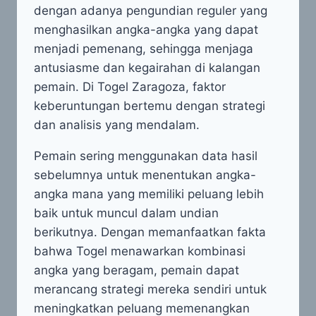
dengan adanya pengundian reguler yang
menghasilkan angka-angka yang dapat
menjadi pemenang, sehingga menjaga
antusiasme dan kegairahan di kalangan
pemain. Di Togel Zaragoza, faktor
keberuntungan bertemu dengan strategi
dan analisis yang mendalam.
Pemain sering menggunakan data hasil
sebelumnya untuk menentukan angka-
angka mana yang memiliki peluang lebih
baik untuk muncul dalam undian
berikutnya. Dengan memanfaatkan fakta
bahwa Togel menawarkan kombinasi
angka yang beragam, pemain dapat
merancang strategi mereka sendiri untuk
meningkatkan peluang memenangkan