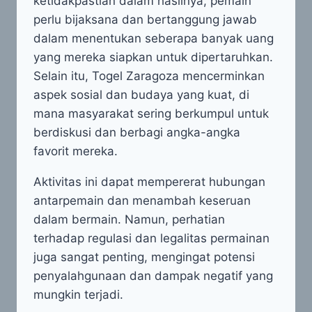
ketidakpastian dalam hasilnya, pemain
perlu bijaksana dan bertanggung jawab
dalam menentukan seberapa banyak uang
yang mereka siapkan untuk dipertaruhkan.
Selain itu, Togel Zaragoza mencerminkan
aspek sosial dan budaya yang kuat, di
mana masyarakat sering berkumpul untuk
berdiskusi dan berbagi angka-angka
favorit mereka.
Aktivitas ini dapat mempererat hubungan
antarpemain dan menambah keseruan
dalam bermain. Namun, perhatian
terhadap regulasi dan legalitas permainan
juga sangat penting, mengingat potensi
penyalahgunaan dan dampak negatif yang
mungkin terjadi.