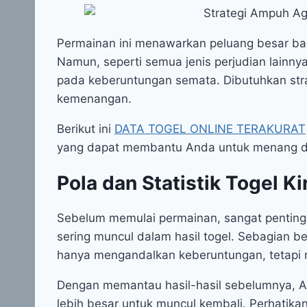
Permainan ini menawarkan peluang besar bag
Namun, seperti semua jenis perjudian lainny
pada keberuntungan semata. Dibutuhkan stra
kemenangan.
Berikut ini
DATA TOGEL ONLINE TERAKURAT
yang dapat membantu Anda untuk menang di 
Pola dan Statistik Togel Kir
Sebelum memulai permainan, sangat penting
sering muncul dalam hasil togel. Sebagian be
hanya mengandalkan keberuntungan, tetapi 
Dengan memantau hasil-hasil sebelumnya, An
lebih besar untuk muncul kembali. Perhatika