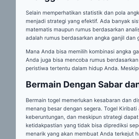
Selain memperhatikan statistik dan pola ang
menjadi strategi yang efektif. Ada banyak s
matematis maupun rumus berdasarkan analisi
adalah rumus berdasarkan angka ganjil dan 
Mana Anda bisa memilih kombinasi angka gan
Anda juga bisa mencoba rumus berdasarkan 
peristiwa tertentu dalam hidup Anda. Meskip
Bermain Dengan Sabar dan 
Bermain togel memerlukan kesabaran dan dis
menang besar dengan segera. Togel Kiribat
keberuntungan, dan meskipun strategi dapa
ketidakpastian yang tidak bisa diprediksi s
menarik yang akan membuat Anda terkejut h