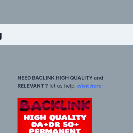
g
NEED BACLINK HIGH QUALITY and
RELEVANT ?
let us help.
click here