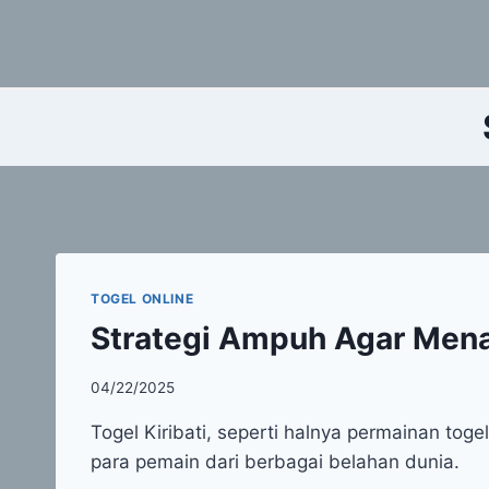
Skip
to
content
TOGEL ONLINE
Strategi Ampuh Agar Menan
04/22/2025
Togel Kiribati, seperti halnya permainan toge
para pemain dari berbagai belahan dunia.