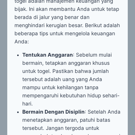
togel adalah manajemen keuangan yang
bijak. Ini akan membantu Anda untuk tetap
berada di jalur yang benar dan
menghindari kerugian besar. Berikut adalah
beberapa tips untuk mengelola keuangan
Anda:
Tentukan Anggaran
: Sebelum mulai
bermain, tetapkan anggaran khusus
untuk togel. Pastikan bahwa jumlah
tersebut adalah uang yang Anda
mampu untuk kehilangan tanpa
mempengaruhi kebutuhan hidup sehari-
hari.
Bermain Dengan Disiplin
: Setelah Anda
menetapkan anggaran, patuhi batas
tersebut. Jangan tergoda untuk