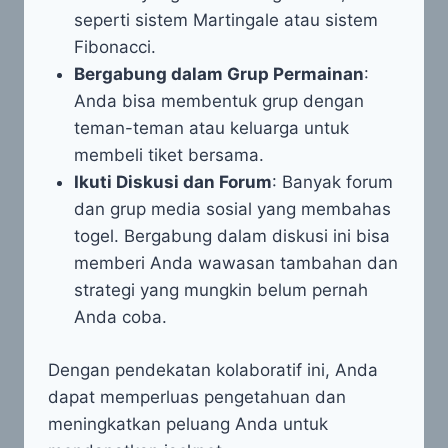
seperti sistem Martingale atau sistem
Fibonacci.
Bergabung dalam Grup Permainan
:
Anda bisa membentuk grup dengan
teman-teman atau keluarga untuk
membeli tiket bersama.
Ikuti Diskusi dan Forum
: Banyak forum
dan grup media sosial yang membahas
togel. Bergabung dalam diskusi ini bisa
memberi Anda wawasan tambahan dan
strategi yang mungkin belum pernah
Anda coba.
Dengan pendekatan kolaboratif ini, Anda
dapat memperluas pengetahuan dan
meningkatkan peluang Anda untuk