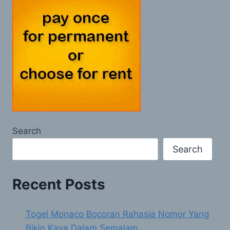
Search
Search
Recent Posts
Togel Monaco Bocoran Rahasia Nomor Yang
Bikin Kaya Dalam Semalam