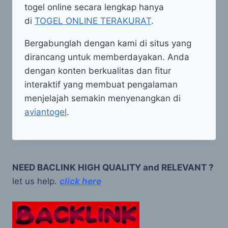
togel online secara lengkap hanya
di
TOGEL ONLINE TERAKURAT
.
Bergabunglah dengan kami di situs yang
dirancang untuk memberdayakan. Anda
dengan konten berkualitas dan fitur
interaktif yang membuat pengalaman
menjelajah semakin menyenangkan di
aviantogel
.
NEED BACLINK HIGH QUALITY and RELEVANT ?
let us help.
click here