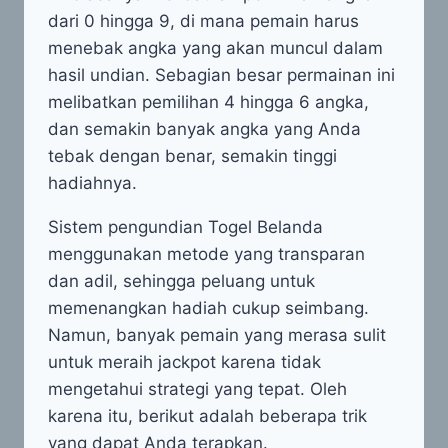
dari 0 hingga 9, di mana pemain harus
menebak angka yang akan muncul dalam
hasil undian. Sebagian besar permainan ini
melibatkan pemilihan 4 hingga 6 angka,
dan semakin banyak angka yang Anda
tebak dengan benar, semakin tinggi
hadiahnya.
Sistem pengundian Togel Belanda
menggunakan metode yang transparan
dan adil, sehingga peluang untuk
memenangkan hadiah cukup seimbang.
Namun, banyak pemain yang merasa sulit
untuk meraih jackpot karena tidak
mengetahui strategi yang tepat. Oleh
karena itu, berikut adalah beberapa trik
yang dapat Anda terapkan.