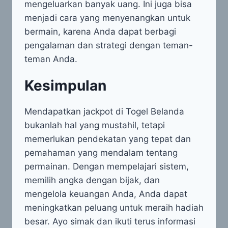
mengeluarkan banyak uang. Ini juga bisa
menjadi cara yang menyenangkan untuk
bermain, karena Anda dapat berbagi
pengalaman dan strategi dengan teman-
teman Anda.
Kesimpulan
Mendapatkan jackpot di Togel Belanda
bukanlah hal yang mustahil, tetapi
memerlukan pendekatan yang tepat dan
pemahaman yang mendalam tentang
permainan. Dengan mempelajari sistem,
memilih angka dengan bijak, dan
mengelola keuangan Anda, Anda dapat
meningkatkan peluang untuk meraih hadiah
besar. Ayo simak dan ikuti terus informasi