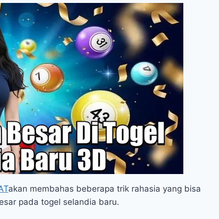
AT
akan membahas beberapa trik rahasia yang bisa
sar pada togel selandia baru.