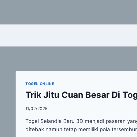
Skip
to
content
TOGEL ONLINE
Trik Jitu Cuan Besar Di To
11/02/2025
Togel Selandia Baru 3D menjadi pasaran yang
ditebak namun tetap memiliki pola tersembun