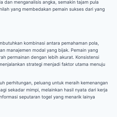
a dan menganalisis angka, semakin tajam pula
 inilah yang membedakan pemain sukses dari yang
embutuhkan kombinasi antara pemahaman pola,
 dan manajemen modal yang bijak. Pemain yang
h permainan dengan lebih akurat. Konsistensi
enjalankan strategi menjadi faktor utama menuju
uh perhitungan, peluang untuk meraih kemenangan
agi sekadar mimpi, melainkan hasil nyata dari kerja
nformasi seputaran togel yang menarik lainya