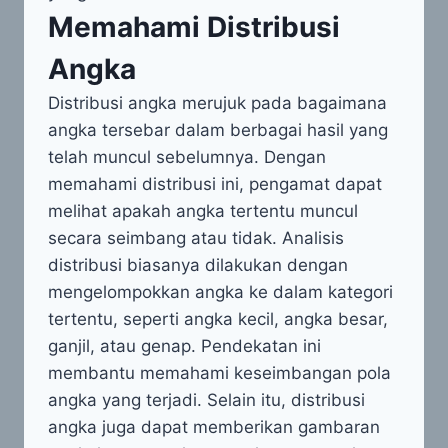
Memahami Distribusi
Angka
Distribusi angka merujuk pada bagaimana
angka tersebar dalam berbagai hasil yang
telah muncul sebelumnya. Dengan
memahami distribusi ini, pengamat dapat
melihat apakah angka tertentu muncul
secara seimbang atau tidak. Analisis
distribusi biasanya dilakukan dengan
mengelompokkan angka ke dalam kategori
tertentu, seperti angka kecil, angka besar,
ganjil, atau genap. Pendekatan ini
membantu memahami keseimbangan pola
angka yang terjadi. Selain itu, distribusi
angka juga dapat memberikan gambaran