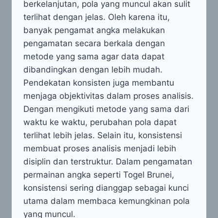
berkelanjutan, pola yang muncul akan sulit
terlihat dengan jelas. Oleh karena itu,
banyak pengamat angka melakukan
pengamatan secara berkala dengan
metode yang sama agar data dapat
dibandingkan dengan lebih mudah.
Pendekatan konsisten juga membantu
menjaga objektivitas dalam proses analisis.
Dengan mengikuti metode yang sama dari
waktu ke waktu, perubahan pola dapat
terlihat lebih jelas. Selain itu, konsistensi
membuat proses analisis menjadi lebih
disiplin dan terstruktur. Dalam pengamatan
permainan angka seperti Togel Brunei,
konsistensi sering dianggap sebagai kunci
utama dalam membaca kemungkinan pola
yang muncul.