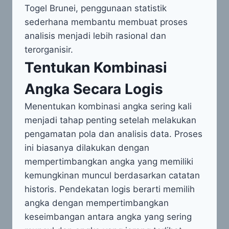
Togel Brunei, penggunaan statistik
sederhana membantu membuat proses
analisis menjadi lebih rasional dan
terorganisir.
Tentukan Kombinasi
Angka Secara Logis
Menentukan kombinasi angka sering kali
menjadi tahap penting setelah melakukan
pengamatan pola dan analisis data. Proses
ini biasanya dilakukan dengan
mempertimbangkan angka yang memiliki
kemungkinan muncul berdasarkan catatan
historis. Pendekatan logis berarti memilih
angka dengan mempertimbangkan
keseimbangan antara angka yang sering