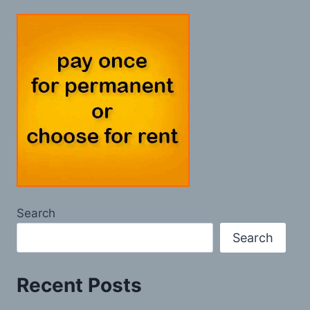
Search
Search
Recent Posts