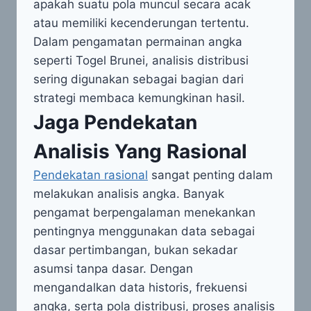
apakah suatu pola muncul secara acak
atau memiliki kecenderungan tertentu.
Dalam pengamatan permainan angka
seperti Togel Brunei, analisis distribusi
sering digunakan sebagai bagian dari
strategi membaca kemungkinan hasil.
Jaga Pendekatan
Analisis Yang Rasional
Pendekatan rasional
sangat penting dalam
melakukan analisis angka. Banyak
pengamat berpengalaman menekankan
pentingnya menggunakan data sebagai
dasar pertimbangan, bukan sekadar
asumsi tanpa dasar. Dengan
mengandalkan data historis, frekuensi
angka, serta pola distribusi, proses analisis