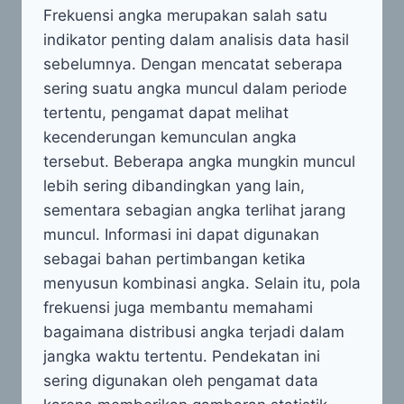
Frekuensi angka merupakan salah satu
indikator penting dalam analisis data hasil
sebelumnya. Dengan mencatat seberapa
sering suatu angka muncul dalam periode
tertentu, pengamat dapat melihat
kecenderungan kemunculan angka
tersebut. Beberapa angka mungkin muncul
lebih sering dibandingkan yang lain,
sementara sebagian angka terlihat jarang
muncul. Informasi ini dapat digunakan
sebagai bahan pertimbangan ketika
menyusun kombinasi angka. Selain itu, pola
frekuensi juga membantu memahami
bagaimana distribusi angka terjadi dalam
jangka waktu tertentu. Pendekatan ini
sering digunakan oleh pengamat data