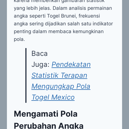
karena memberikan gambaran statistik
yang lebih jelas. Dalam analisis permainan
angka seperti Togel Brunei, frekuensi
angka sering dijadikan salah satu indikator
penting dalam membaca kemungkinan
pola.
Baca
Juga:
Pendekatan
Statistik Terapan
Mengungkap Pola
Togel Mexico
Mengamati Pola
Perubahan Angka