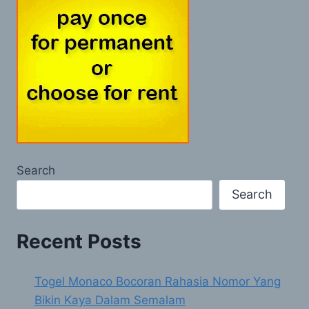
Search
Search
Recent Posts
Togel Monaco Bocoran Rahasia Nomor Yang
Bikin Kaya Dalam Semalam