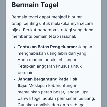
Bermain Togel
Bermain togel dapat menjadi hiburan,
tetapi penting untuk melakukannya secara
bijak. Berikut beberapa strategi yang dapat
membantu pemain tetap rasional:
Tentukan Batas Pengeluaran:
Jangan
menghabiskan uang lebih dari yang
Anda mampu untuk kehilangan.
Tetapkan anggaran khusus untuk
bermain.
Jangan Bergantung Pada Hoki
Saja:
Meskipun keberuntungan
memainkan peran besar, jangan lupa
bahwa togel adalah permainan peluang.
Gunakan analisis dan data sebagai