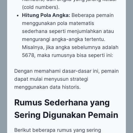
(cold numbers).
Hitung Pola Angka:
Beberapa pemain
menggunakan pola matematis
sederhana seperti menjumlahkan atau
mengurangi angka-angka tertentu.
Misalnya, jika angka sebelumnya adalah
5678, maka rumusnya bisa seperti ini:
Dengan memahami dasar-dasar ini, pemain
dapat mulai menyusun strategi
menggunakan data historis.
Rumus Sederhana yang
Sering Digunakan Pemain
Berikut beberapa rumus yang sering