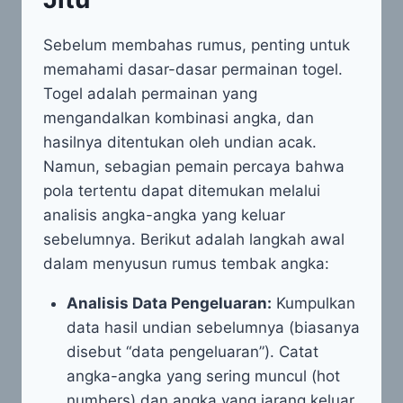
Sebelum membahas rumus, penting untuk
memahami dasar-dasar permainan togel.
Togel adalah permainan yang
mengandalkan kombinasi angka, dan
hasilnya ditentukan oleh undian acak.
Namun, sebagian pemain percaya bahwa
pola tertentu dapat ditemukan melalui
analisis angka-angka yang keluar
sebelumnya. Berikut adalah langkah awal
dalam menyusun rumus tembak angka:
Analisis Data Pengeluaran:
Kumpulkan
data hasil undian sebelumnya (biasanya
disebut “data pengeluaran”). Catat
angka-angka yang sering muncul (hot
numbers) dan angka yang jarang keluar