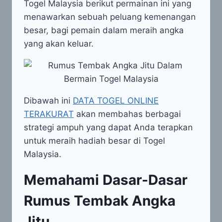
Togel Malaysia berikut permainan ini yang
menawarkan sebuah peluang kemenangan
besar, bagi pemain dalam meraih angka
yang akan keluar.
Dibawah ini
DATA TOGEL ONLINE
TERAKURAT
akan membahas berbagai
strategi ampuh yang dapat Anda terapkan
untuk meraih hadiah besar di Togel
Malaysia.
Memahami Dasar-Dasar
Rumus Tembak Angka
Jitu