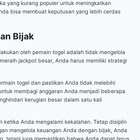
ka yang kurang populer untuk meningkatkan
nda bisa membuat keputusan yang lebih cerdas
an Bijak
ilakukan oleh pemain togel adalah tidak mengelola
raih jackpot besar, Anda harus memiliki strategi
rmain togel dan pastikan Anda tidak melebihi
n untuk membagi anggaran Anda menjadi beberapa
ghindari kerugian besar dalam satu kali
in ketika Anda mengalami kekalahan. Tetap disiplin
ngan mengelola keuangan Anda dengan bijak, Anda
ian, tetapi juga memastikan bahwa Anda dapat terus