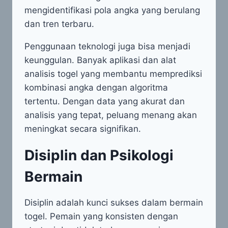
mengidentifikasi pola angka yang berulang
dan tren terbaru.
Penggunaan teknologi juga bisa menjadi
keunggulan. Banyak aplikasi dan alat
analisis togel yang membantu memprediksi
kombinasi angka dengan algoritma
tertentu. Dengan data yang akurat dan
analisis yang tepat, peluang menang akan
meningkat secara signifikan.
Disiplin dan Psikologi
Bermain
Disiplin adalah kunci sukses dalam bermain
togel. Pemain yang konsisten dengan