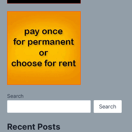
Search
Search
Recent Posts