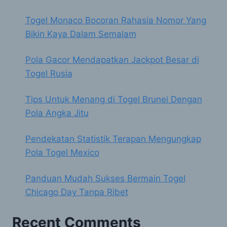
Togel Monaco Bocoran Rahasia Nomor Yang
Bikin Kaya Dalam Semalam
Pola Gacor Mendapatkan Jackpot Besar di
Togel Rusia
Tips Untuk Menang di Togel Brunei Dengan
Pola Angka Jitu
Pendekatan Statistik Terapan Mengungkap
Pola Togel Mexico
Panduan Mudah Sukses Bermain Togel
Chicago Day Tanpa Ribet
Recent Comments