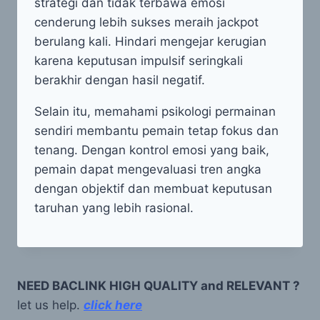
strategi dan tidak terbawa emosi
cenderung lebih sukses meraih jackpot
berulang kali. Hindari mengejar kerugian
karena keputusan impulsif seringkali
berakhir dengan hasil negatif.
Selain itu, memahami psikologi permainan
sendiri membantu pemain tetap fokus dan
tenang. Dengan kontrol emosi yang baik,
pemain dapat mengevaluasi tren angka
dengan objektif dan membuat keputusan
taruhan yang lebih rasional.
NEED BACLINK HIGH QUALITY and RELEVANT ?
let us help.
click here