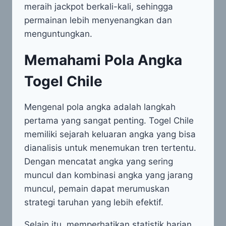
meraih jackpot berkali-kali, sehingga
permainan lebih menyenangkan dan
menguntungkan.
Memahami Pola Angka
Togel Chile
Mengenal pola angka adalah langkah
pertama yang sangat penting. Togel Chile
memiliki sejarah keluaran angka yang bisa
dianalisis untuk menemukan tren tertentu.
Dengan mencatat angka yang sering
muncul dan kombinasi angka yang jarang
muncul, pemain dapat merumuskan
strategi taruhan yang lebih efektif.
Selain itu, memperhatikan statistik harian