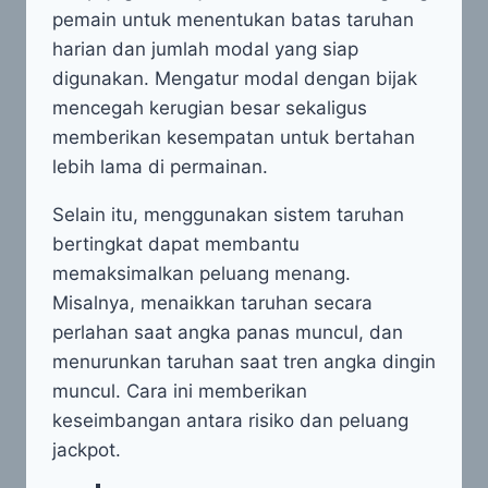
pemain untuk menentukan batas taruhan
harian dan jumlah modal yang siap
digunakan. Mengatur modal dengan bijak
mencegah kerugian besar sekaligus
memberikan kesempatan untuk bertahan
lebih lama di permainan.
Selain itu, menggunakan sistem taruhan
bertingkat dapat membantu
memaksimalkan peluang menang.
Misalnya, menaikkan taruhan secara
perlahan saat angka panas muncul, dan
menurunkan taruhan saat tren angka dingin
muncul. Cara ini memberikan
keseimbangan antara risiko dan peluang
jackpot.