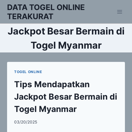
Skip
DATA TOGEL ONLINE
to
TERAKURAT
content
Jackpot Besar Bermain di
Togel Myanmar
TOGEL ONLINE
Tips Mendapatkan
Jackpot Besar Bermain di
Togel Myanmar
03/20/2025