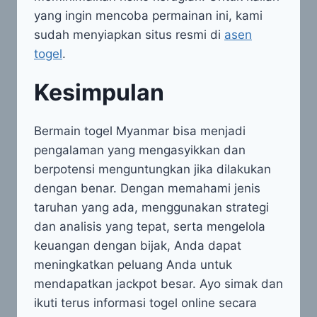
yang ingin mencoba permainan ini, kami
sudah menyiapkan situs resmi di
asen
togel
.
Kesimpulan
Bermain togel Myanmar bisa menjadi
pengalaman yang mengasyikkan dan
berpotensi menguntungkan jika dilakukan
dengan benar. Dengan memahami jenis
taruhan yang ada, menggunakan strategi
dan analisis yang tepat, serta mengelola
keuangan dengan bijak, Anda dapat
meningkatkan peluang Anda untuk
mendapatkan jackpot besar. Ayo simak dan
ikuti terus informasi togel online secara