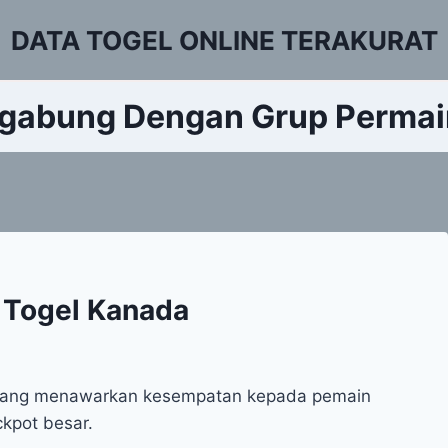
DATA TOGEL ONLINE TERAKURAT
gabung Dengan Grup Perma
 Togel Kanada
u yang menawarkan kesempatan kepada pemain
kpot besar.