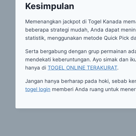
Kesimpulan
Memenangkan jackpot di Togel Kanada mema
beberapa strategi mudah, Anda dapat meni
statistik, menggunakan metode Quick Pick 
Serta bergabung dengan grup permainan ada
mendekati keberuntungan. Ayo simak dan ikuti
hanya di
TOGEL ONLINE TERAKURAT
.
Jangan hanya berharap pada hoki, sebab keme
togel login
memberi Anda ruang untuk menerap