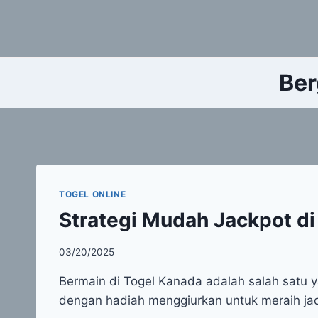
Skip
to
content
Ber
TOGEL ONLINE
Strategi Mudah Jackpot di
03/20/2025
Bermain di Togel Kanada adalah salah sat
dengan hadiah menggiurkan untuk meraih jac