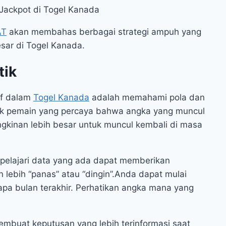
AT
akan membahas berbagai strategi ampuh yang
sar di Togel Kanada.
tik
if dalam
Togel Kanada
adalah memahami pola dan
nyak pemain yang percaya bahwa angka yang muncul
ungkinan lebih besar untuk muncul kembali di masa
pelajari data yang ada dapat memberikan
ebih “panas” atau “dingin”.Anda dapat mulai
pa bulan terakhir. Perhatikan angka mana yang
embuat keputusan yang lebih terinformasi saat