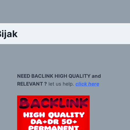
ijak
NEED BACLINK HIGH QUALITY and
RELEVANT ?
let us help.
click here