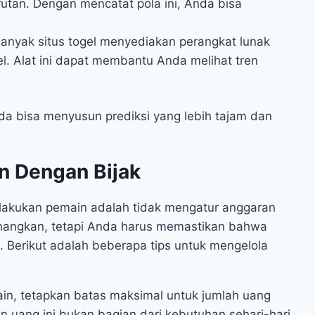
rutan. Dengan mencatat pola ini, Anda bisa
Banyak situs togel menyediakan perangkat lunak
gel. Alat ini dapat membantu Anda melihat tren
a bisa menyusun prediksi yang lebih tajam dan
n Dengan Bijak
dilakukan pemain adalah tidak mengatur anggaran
nangkan, tetapi Anda harus memastikan bahwa
Berikut adalah beberapa tips untuk mengelola
in, tetapkan batas maksimal untuk jumlah uang
n uang ini bukan bagian dari kebutuhan sehari-hari