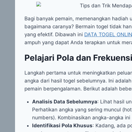
Bagi banyak pemain, memenangkan hadiah uta
bagaimana caranya? Bermain togel tidak hany
yang efektif. Dibawah ini
DATA TOGEL ONLI
ampuh yang dapat Anda terapkan untuk merai
Pelajari Pola dan Frekuens
Langkah pertama untuk meningkatkan peluan
angka dari hasil togel sebelumnya. Ini adalah
pemain berpengalaman. Berikut adalah beb
Analisis Data Sebelumnya
: Lihat hasil 
Perhatikan angka yang sering muncul (hot
numbers). Kombinasikan angka-angka ini 
Identifikasi Pola Khusus
: Kadang, ada po