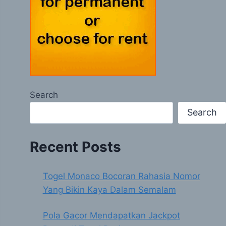
Search
Search
Recent Posts
Togel Monaco Bocoran Rahasia Nomor
Yang Bikin Kaya Dalam Semalam
Pola Gacor Mendapatkan Jackpot