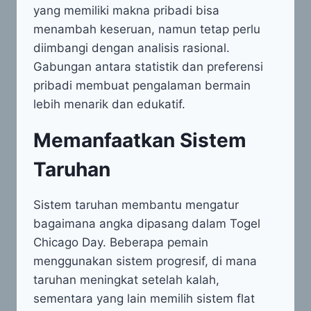
yang memiliki makna pribadi bisa
menambah keseruan, namun tetap perlu
diimbangi dengan analisis rasional.
Gabungan antara statistik dan preferensi
pribadi membuat pengalaman bermain
lebih menarik dan edukatif.
Memanfaatkan Sistem
Taruhan
Sistem taruhan membantu mengatur
bagaimana angka dipasang dalam Togel
Chicago Day. Beberapa pemain
menggunakan sistem progresif, di mana
taruhan meningkat setelah kalah,
sementara yang lain memilih sistem flat