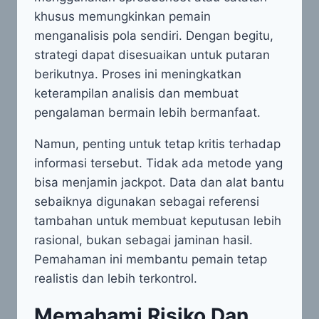
khusus memungkinkan pemain
menganalisis pola sendiri. Dengan begitu,
strategi dapat disesuaikan untuk putaran
berikutnya. Proses ini meningkatkan
keterampilan analisis dan membuat
pengalaman bermain lebih bermanfaat.
Namun, penting untuk tetap kritis terhadap
informasi tersebut. Tidak ada metode yang
bisa menjamin jackpot. Data dan alat bantu
sebaiknya digunakan sebagai referensi
tambahan untuk membuat keputusan lebih
rasional, bukan sebagai jaminan hasil.
Pemahaman ini membantu pemain tetap
realistis dan lebih terkontrol.
Memahami Risiko Dan