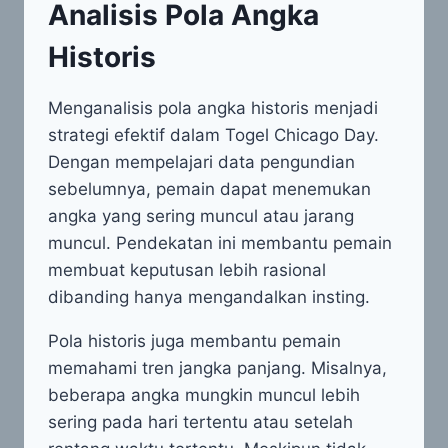
Analisis Pola Angka
Historis
Menganalisis pola angka historis menjadi
strategi efektif dalam Togel Chicago Day.
Dengan mempelajari data pengundian
sebelumnya, pemain dapat menemukan
angka yang sering muncul atau jarang
muncul. Pendekatan ini membantu pemain
membuat keputusan lebih rasional
dibanding hanya mengandalkan insting.
Pola historis juga membantu pemain
memahami tren jangka panjang. Misalnya,
beberapa angka mungkin muncul lebih
sering pada hari tertentu atau setelah