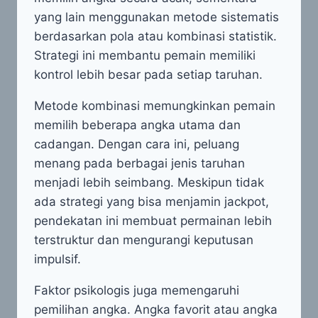
yang lain menggunakan metode sistematis
berdasarkan pola atau kombinasi statistik.
Strategi ini membantu pemain memiliki
kontrol lebih besar pada setiap taruhan.
Metode kombinasi memungkinkan pemain
memilih beberapa angka utama dan
cadangan. Dengan cara ini, peluang
menang pada berbagai jenis taruhan
menjadi lebih seimbang. Meskipun tidak
ada strategi yang bisa menjamin jackpot,
pendekatan ini membuat permainan lebih
terstruktur dan mengurangi keputusan
impulsif.
Faktor psikologis juga memengaruhi
pemilihan angka. Angka favorit atau angka