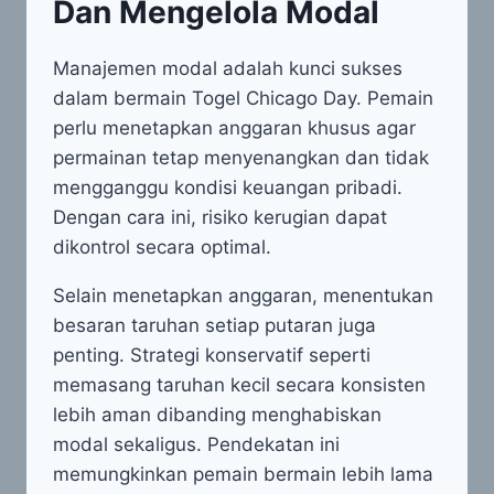
Dan Mengelola Modal
Manajemen modal adalah kunci sukses
dalam bermain Togel Chicago Day. Pemain
perlu menetapkan anggaran khusus agar
permainan tetap menyenangkan dan tidak
mengganggu kondisi keuangan pribadi.
Dengan cara ini, risiko kerugian dapat
dikontrol secara optimal.
Selain menetapkan anggaran, menentukan
besaran taruhan setiap putaran juga
penting. Strategi konservatif seperti
memasang taruhan kecil secara konsisten
lebih aman dibanding menghabiskan
modal sekaligus. Pendekatan ini
memungkinkan pemain bermain lebih lama