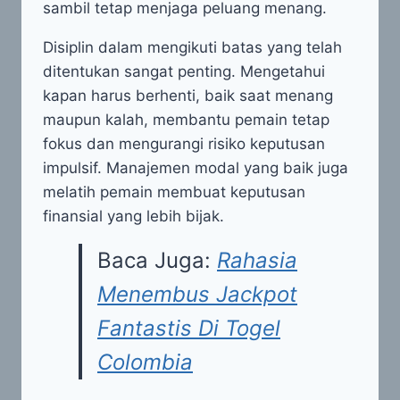
sambil tetap menjaga peluang menang.
Disiplin dalam mengikuti batas yang telah
ditentukan sangat penting. Mengetahui
kapan harus berhenti, baik saat menang
maupun kalah, membantu pemain tetap
fokus dan mengurangi risiko keputusan
impulsif. Manajemen modal yang baik juga
melatih pemain membuat keputusan
finansial yang lebih bijak.
Baca Juga:
Rahasia
Menembus Jackpot
Fantastis Di Togel
Colombia