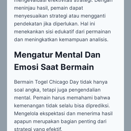
mengevaluasi efektivitas strategi. Dengan
meninjau hasil, pemain dapat
menyesuaikan strategi atau mengganti
pendekatan jika diperlukan. Hal ini
menekankan sisi edukatif dari permainan
dan meningkatkan kemampuan analisis.
Mengatur Mental Dan
Emosi Saat Bermain
Bermain Togel Chicago Day tidak hanya
soal angka, tetapi juga pengendalian
mental. Pemain harus memahami bahwa
kemenangan tidak selalu bisa diprediksi.
Mengelola ekspektasi dan menerima hasil
apapun merupakan bagian penting dari
strategi yang efektif.