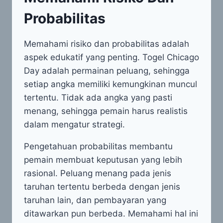
Probabilitas
Memahami risiko dan probabilitas adalah
aspek edukatif yang penting. Togel Chicago
Day adalah permainan peluang, sehingga
setiap angka memiliki kemungkinan muncul
tertentu. Tidak ada angka yang pasti
menang, sehingga pemain harus realistis
dalam mengatur strategi.
Pengetahuan probabilitas membantu
pemain membuat keputusan yang lebih
rasional. Peluang menang pada jenis
taruhan tertentu berbeda dengan jenis
taruhan lain, dan pembayaran yang
ditawarkan pun berbeda. Memahami hal ini