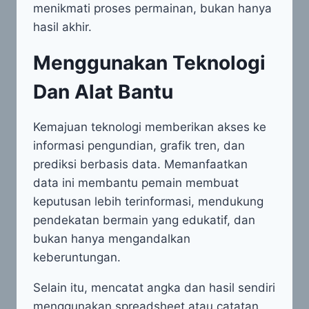
menikmati proses permainan, bukan hanya
hasil akhir.
Menggunakan Teknologi
Dan Alat Bantu
Kemajuan teknologi memberikan akses ke
informasi pengundian, grafik tren, dan
prediksi berbasis data. Memanfaatkan
data ini membantu pemain membuat
keputusan lebih terinformasi, mendukung
pendekatan bermain yang edukatif, dan
bukan hanya mengandalkan
keberuntungan.
Selain itu, mencatat angka dan hasil sendiri
menggunakan spreadsheet atau catatan