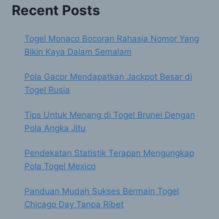
Recent Posts
Togel Monaco Bocoran Rahasia Nomor Yang
Bikin Kaya Dalam Semalam
Pola Gacor Mendapatkan Jackpot Besar di
Togel Rusia
Tips Untuk Menang di Togel Brunei Dengan
Pola Angka Jitu
Pendekatan Statistik Terapan Mengungkap
Pola Togel Mexico
Panduan Mudah Sukses Bermain Togel
Chicago Day Tanpa Ribet