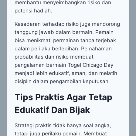
membantu menyeimbangkan risiko dan
potensi hadiah.
Kesadaran terhadap risiko juga mendorong
tanggung jawab dalam bermain. Pemain
bisa menikmati permainan tanpa terjebak
dalam perilaku berlebihan. Pemahaman
probabilitas dan risiko membuat
pengalaman bermain Togel Chicago Day
menjadi lebih edukatif, aman, dan melatih
disiplin dalam pengambilan keputusan.
Tips Praktis Agar Tetap
Edukatif Dan Bijak
Strategi praktis tidak hanya soal angka,
tetapi juga perilaku pemain. Membuat